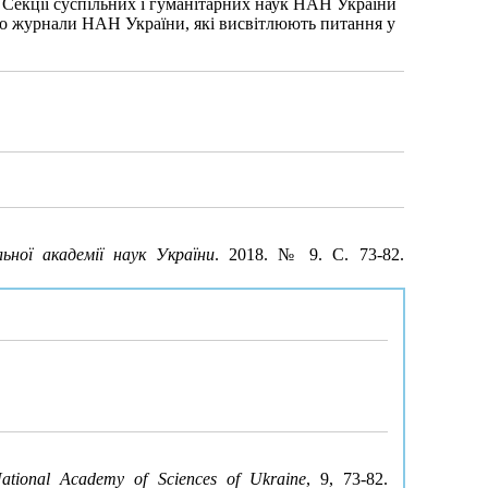
о Секції суспільних і гуманітарних наук НАН України
о, що журнали НАН України, які висвітлюють питання у
льної академії наук України
. 2018. № 9. С. 73-82.
National Academy of Sciences of Ukraine
, 9, 73-82.