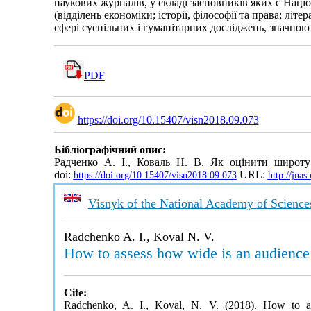
наукових журналів, у складі засновників яких є Наці
(відділень економіки; історії, філософії та права; л
сфері суспільних і гуманітарних досліджень, значно
PDF
https://doi.org/10.15407/visn2018.09.073
Бібліографічний опис:
Радченко А. І., Коваль Н. В. Як оцінити широту
doi:
URL:
https://doi.org/10.15407/visn2018.09.073
http://jna
Visnyk of the National Academy of Science
Radchenko A. I., Koval N. V.
How to assess how wide is an audience 
Cite:
Radchenko, A. I., Koval, N. V. (2018). How to a