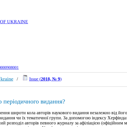
 OF UKRAINE
-0000908001
Ukraine
/
Issue (
2018, № 9
)
о періодичного видання?
ення широти кола авторів наукового видання незалежно від йог
видання чи їх тематичної групи. За допомогою індексу Херфінда
ий розподіл авторів певного журналу за афіліацією (офіційним 