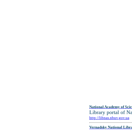
National Academy of Scie
Library portal of 
http://libnas.nbuv.gov.ua
Vernadsky National Libr