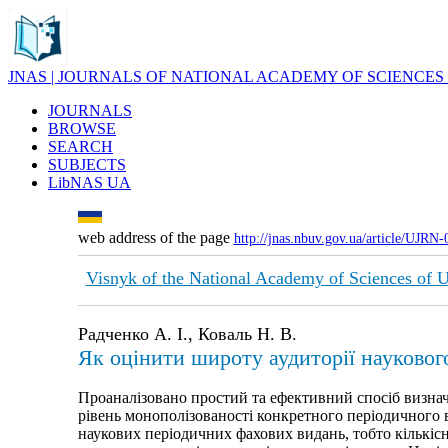
JNAS | JOURNALS OF NATIONAL ACADEMY OF SCIENCES
JOURNALS
BROWSE
SEARCH
SUBJECTS
LibNAS UA
web address of the page
http://jnas.nbuv.gov.ua/article/UJRN
Visnyk of the National Academy of Sciences of 
Радченко А. І., Коваль Н. В.
Як оцінити широту аудиторії науковог
Проаналізовано простий та ефективний спосіб визнач
рівень монополізованості конкретного періодичного 
наукових періодичних фахових видань, тобто кількісн