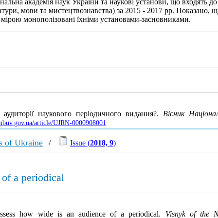
ональна академія наук України та наукові установи, що входять д
ітератури, мови та мистецтвознавства) за 2015 - 2017 рр. Показан
ю мірою монополізовані їхніми установами-засновниками.
 аудиторії наукового періодичного видання?.
Вісник Націона
s.nbuv.gov.ua/article/UJRN-0000908001
s of Ukraine
/
Issue (
2018, 9
)
of a periodical
ssess how wide is an audience of a periodical.
Visnyk of the 