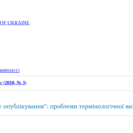
 OF UKRAINE
-0000918215
e (
2018, № 3
)
 опублікування": проблеми термінологічної ви