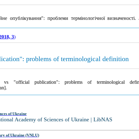
не опублікування": проблеми термінологічної визначеності.
2018, 3
)
lication": problems of terminological definition
vs "official publication": problems of terminological defi
an].
nces of Ukraine
National Academy of Sciences of Ukraine | LibNAS
ary of Ukraine (VNLU)