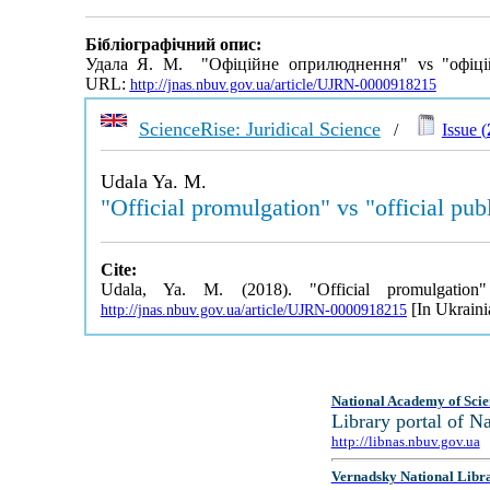
Бібліографічний опис:
Удала Я. М. "Офіційне оприлюднення" vs "офіцій
URL:
http://jnas.nbuv.gov.ua/article/UJRN-0000918215
ScienceRise: Juridical Science
/
Issue (
Udala Ya. M.
"Official promulgation" vs "official pub
Cite:
Udala, Ya. M. (2018). "Official promulgation" 
[In Ukraini
http://jnas.nbuv.gov.ua/article/UJRN-0000918215
National Academy of Scie
Library portal of 
http://libnas.nbuv.gov.ua
Vernadsky National Libr