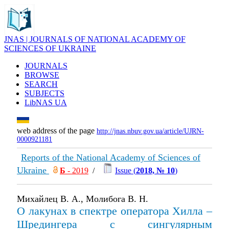
JNAS | JOURNALS OF NATIONAL ACADEMY OF
SCIENCES OF UKRAINE
JOURNALS
BROWSE
SEARCH
SUBJECTS
LibNAS UA
web address of the page
http://jnas.nbuv.gov.ua/article/UJRN-
0000921181
Reports of the National Academy of Sciences of
Ukraine
Б
- 2019
/
Issue (
2018, № 10
)
Михайлец В. А., Молибога В. Н.
О лакунах в спектре оператора Хилла –
Шредингера с сингулярным