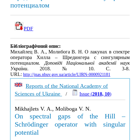
потенциалом
PDF
Бібліографічний опис:
Михайлец В. А., Молибога В. Н. О лакунах в спектре
оператора Хилла – Шредингера с сингулярным
потенциалом.
Доповіді Національної академії наук
України
. 2018. № 10. С. 3-8.
URL:
http://jnas.nbuv.gov.ua/article/UJRN-0000921181
Reports of the National Academy of
Sciences of Ukraine
/
Issue (
2018, 10
)
Mikhajlets V. A., Moliboga V. N.
On spectral gaps of the Hill –
Schrödinger operator with singular
potential