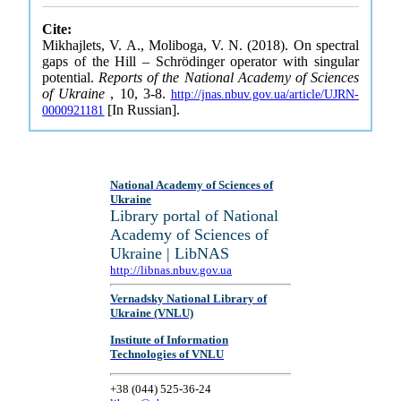
Cite:
Mikhajlets, V. A., Moliboga, V. N. (2018). On spectral
gaps of the Hill – Schrödinger operator with singular
potential.
Reports of the National Academy of Sciences
of Ukraine
, 10, 3-8.
http://jnas.nbuv.gov.ua/article/UJRN-
[In Russian].
0000921181
National Academy of Sciences of
Ukraine
Library portal of National
Academy of Sciences of
Ukraine | LibNAS
http://libnas.nbuv.gov.ua
Vernadsky National Library of
Ukraine (VNLU)
Institute of Information
Technologies of VNLU
+38 (044) 525-36-24