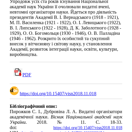
Упродовж усіх ста років існування Національної
академії наук України її очолювали видатні вчені,
невтомні організатори науки. Йдеться про діяльність
президентів Академії В. І. Вернадського (1918 - 1921),
М. П. Василенка (1921 - 1922), О. І. Левицького (1922),
В. І. Липського (1922 - 1928), Д. К. Заболотного (1928 -
1929), О. О. Богомольця (1930 - 1946), О. В. Палладіна
(1946 - 1962). Розкрито їх особистий та сукупний
внесок у вітчизняну і світову науку, у становлення
Академії, розвиток інтеграції науки, освіти, культури,
виробництва.
PDF
https://doi.org/10.15407/visn2018.11.018
Бібліографічний опис:
Пирожков С. І., Дубровіна Л. А. Видатні організатори
академічної науки.
Вісник Національної академії наук
України
. 2018. № 11. С. 18-33.
doi:
https://doi.org/10.15407/visn2018.11.018