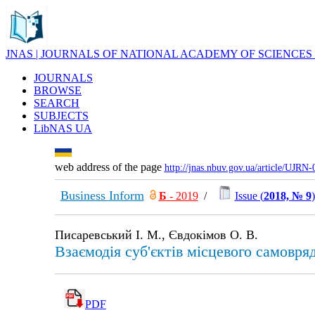
JNAS | JOURNALS OF NATIONAL ACADEMY OF SCIENCES
JOURNALS
BROWSE
SEARCH
SUBJECTS
LibNAS UA
web address of the page
http://jnas.nbuv.gov.ua/article/UJRN
Business Inform
Б
- 2019
/
Issue (
2018, № 9
)
Писаревський І. М., Євдокімов О. В.
Взаємодія суб'єктів місцевого самовряд
PDF