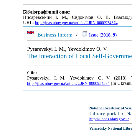
Бібліографічний опис:
Писаревський І. М., Євдокімов О. В. Взаємодія
URL:
http://jnas.nbuv.gov.ua/article/UJRN-0000934374
Business Inform
/
Issue (
2018, 9
)
Pysarevskyi I. M., Yevdokimov O. V.
The Interaction of Local Self-Governme
Cite:
Pysarevskyi, I. M., Yevdokimov, O. V. (2018). T
[In Ukraini
http://jnas.nbuv.gov.ua/article/UJRN-0000934374
National Academy of Scie
Library portal of 
http://libnas.nbuv.gov.ua
Vernadsky National Libr