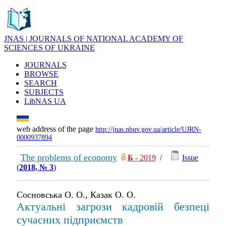
JNAS | JOURNALS OF NATIONAL ACADEMY OF
SCIENCES OF UKRAINE
JOURNALS
BROWSE
SEARCH
SUBJECTS
LibNAS UA
web address of the page
http://jnas.nbuv.gov.ua/article/UJRN-
0000937894
The problems of economy
Б
- 2019
/
Issue
(
2018, № 3
)
Сосновська О. О., Казак О. О.
Актуальні загрози кадровій безпеці
сучасних підприємств