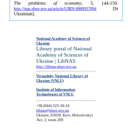
The problems of economy
, 3, 144-150.
[In
http://jnas.nbuv.gov.ua/article/UJRN-0000937894
Ukrainian].
National Academy of Sciences of
Ukraine
Library portal of National
Academy of Sciences of
Ukraine | LibNAS
http://libnas.nbuv.gov.ua
Vernadsky National Library of
Ukraine (VNLU)
Institute of Information
Technologies of VNLU
+38 (044) 525-36-24
libnas@nbuv.gov.ua
Ukraine, 03039, Kyiv, Holosiivskyi
Ave, 3, room 209