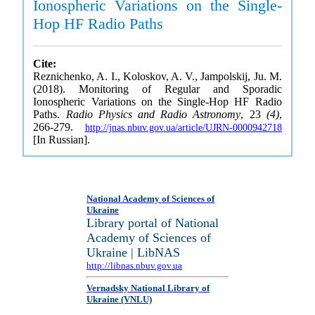
Ionospheric Variations on the Single-
Hop HF Radio Paths
Cite:
Reznichenko, A. I., Koloskov, A. V., Jampolskij, Ju. M.
(2018). Monitoring of Regular and Sporadic
Ionospheric Variations on the Single-Hop HF Radio
Paths.
Radio Physics and Radio Astronomy
, 23
(4)
,
266-279.
http://jnas.nbuv.gov.ua/article/UJRN-0000942718
[In Russian].
National Academy of Sciences of
Ukraine
Library portal of National
Academy of Sciences of
Ukraine | LibNAS
http://libnas.nbuv.gov.ua
Vernadsky National Library of
Ukraine (VNLU)