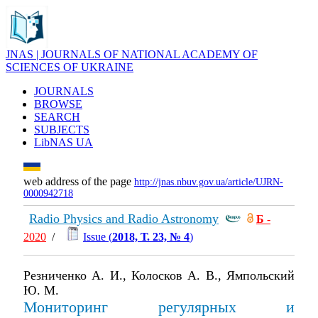
JNAS | JOURNALS OF NATIONAL ACADEMY OF
SCIENCES OF UKRAINE
JOURNALS
BROWSE
SEARCH
SUBJECTS
LibNAS UA
web address of the page
http://jnas.nbuv.gov.ua/article/UJRN-
0000942718
Radio Physics and Radio Astronomy
Б
-
2020
/
Issue (
2018, Т. 23, № 4
)
Резниченко А. И., Колосков А. В., Ямпольский
Ю. М.
Мониторинг регулярных и