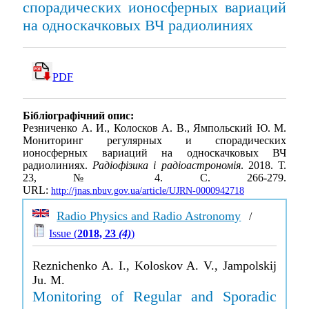
спорадических ионосферных вариаций
на односкачковых ВЧ радиолиниях
PDF
Бібліографічний опис:
Резниченко А. И., Колосков А. В., Ямпольский Ю. М.
Мониторинг регулярных и спорадических
ионосферных вариаций на односкачковых ВЧ
радиолиниях.
Радіофізика і радіоастрономія
. 2018. Т.
23, № 4. С. 266-279.
URL:
http://jnas.nbuv.gov.ua/article/UJRN-0000942718
Radio Physics and Radio Astronomy
/
Issue (
2018, 23
(4)
)
Reznichenko A. I., Koloskov A. V., Jampolskij
Ju. M.
Monitoring of Regular and Sporadic