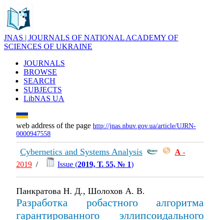
JNAS | JOURNALS OF NATIONAL ACADEMY OF
SCIENCES OF UKRAINE
JOURNALS
BROWSE
SEARCH
SUBJECTS
LibNAS UA
web address of the page
http://jnas.nbuv.gov.ua/article/UJRN-
0000947558
Cybernetics and Systems Analysis
А
-
2019
/
Issue (
2019, Т. 55, № 1
)
Панкратова Н. Д., Шолохов А. В.
Разработка робастного алгоритма
гарантированного эллипсоидального