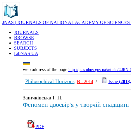
JNAS | JOURNALS OF NATIONAL ACADEMY OF SCIENCES
JOURNALS
BROWSE
SEARCH
SUBJECTS
LibNAS UA
web address of the page
http://jnas.nbuv.gov.ua/article/UJRN
Philosophical Horizons
В
- 2014
/
Issue (
2018,
Заїнчківська І. П.
Феномен двоєвір'я у творчій спадщині 
PDF