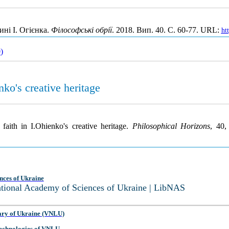
ині І. Огієнка.
Філософські обрії
. 2018. Вип. 40. С. 60-77. URL:
ht
0
)
ko's creative heritage
aith in I.Ohienko's creative heritage.
Philosophical Horizons
, 40,
nces of Ukraine
National Academy of Sciences of Ukraine | LibNAS
ary of Ukraine (VNLU)
 Technologies of VNLU