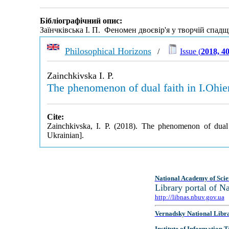
Бібліографічний опис:
Заїнчківська І. П. Феномен двоєвір'я у творчій спадщ
Philosophical Horizons
/
Issue (
2018, 4
Zainchkivska I. P.
The phenomenon of dual faith in I.Ohien
Cite:
Zainchkivska, I. P. (2018). The phenomenon of dual f
Ukrainian].
National Academy of Scie
Library portal of 
http://libnas.nbuv.gov.ua
Vernadsky National Libr
Institute of Information