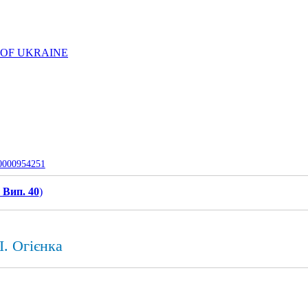
 OF UKRAINE
-0000954251
 Вип. 40
)
І. Огієнка