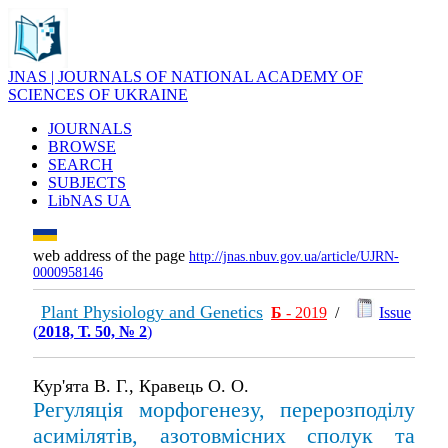
JNAS | JOURNALS OF NATIONAL ACADEMY OF
SCIENCES OF UKRAINE
JOURNALS
BROWSE
SEARCH
SUBJECTS
LibNAS UA
web address of the page
http://jnas.nbuv.gov.ua/article/UJRN-
0000958146
Plant Physiology and Genetics
Б
- 2019
/
Issue
(
2018, Т. 50, № 2
)
Кур'ята В. Г., Кравець О. О.
Регуляція морфогенезу, перерозподілу
асимілятів, азотовмісних сполук та