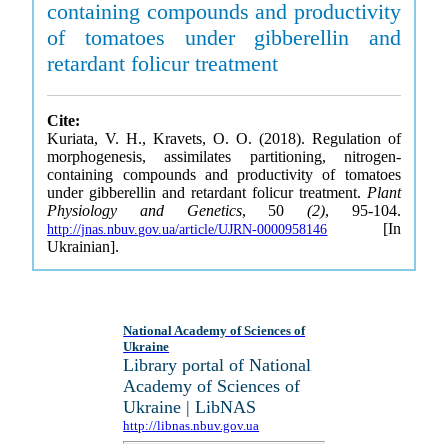
containing compounds and productivity
of tomatoes under gibberellin and
retardant folicur treatment
Cite:
Kuriata, V. H., Kravets, O. O. (2018). Regulation of
morphogenesis, assimilates partitioning, nitrogen-
containing compounds and productivity of tomatoes
under gibberellin and retardant folicur treatment.
Plant
Physiology and Genetics
, 50
(2)
, 95-104.
[In
http://jnas.nbuv.gov.ua/article/UJRN-0000958146
Ukrainian].
National Academy of Sciences of
Ukraine
Library portal of National
Academy of Sciences of
Ukraine | LibNAS
http://libnas.nbuv.gov.ua