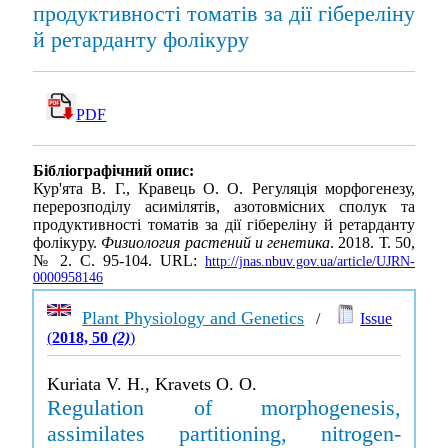
продуктивності томатів за дії гібереліну
й ретарданту фолікуру
PDF
Бібліографічний опис:
Кур'ята В. Г., Кравець О. О. Регуляція морфогенезу,
перерозподілу асимілятів, азотовмісних сполук та
продуктивності томатів за дії гібереліну й ретарданту
фолікуру.
Физиология растений и генетика
. 2018. Т. 50,
№ 2. С. 95-104. URL:
http://jnas.nbuv.gov.ua/article/UJRN-
0000958146
Plant Physiology and Genetics
/
Issue
(
2018, 50
(2)
)
Kuriata V. H., Kravets O. O.
Regulation of morphogenesis,
assimilates partitioning, nitrogen-