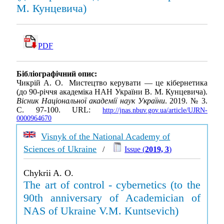
М. Кунцевича)
PDF
Бібліографічний опис:
Чикрій А. О. Мистецтво керувати — це кібернетика
(до 90-річчя академіка НАН України В. М. Кунцевича).
Вісник Національної академії наук України
. 2019. № 3.
С. 97-100. URL:
http://jnas.nbuv.gov.ua/article/UJRN-
0000964670
Visnyk of the National Academy of
Sciences of Ukraine
/
Issue (
2019, 3
)
Chykrii A. O.
The art of control - cybernetics (to the
90th anniversary of Academician of
NAS of Ukraine V.M. Kuntsevich)