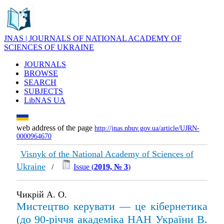
JNAS | JOURNALS OF NATIONAL ACADEMY OF
SCIENCES OF UKRAINE
JOURNALS
BROWSE
SEARCH
SUBJECTS
LibNAS UA
web address of the page
http://jnas.nbuv.gov.ua/article/UJRN-
0000964670
Visnyk of the National Academy of Sciences of
Ukraine
/
Issue (
2019, № 3
)
Чикрій А. О.
Мистецтво керувати — це кібернетика
(до 90-річчя академіка НАН України В.