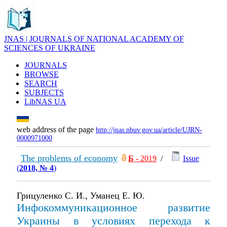
JNAS | JOURNALS OF NATIONAL ACADEMY OF
SCIENCES OF UKRAINE
JOURNALS
BROWSE
SEARCH
SUBJECTS
LibNAS UA
web address of the page
http://jnas.nbuv.gov.ua/article/UJRN-
0000971000
The problems of economy
Б
- 2019
/
Issue
(
2018, № 4
)
Грицуленко С. И., Уманец Е. Ю.
Инфокоммуникационное развитие
Украины в условиях перехода к