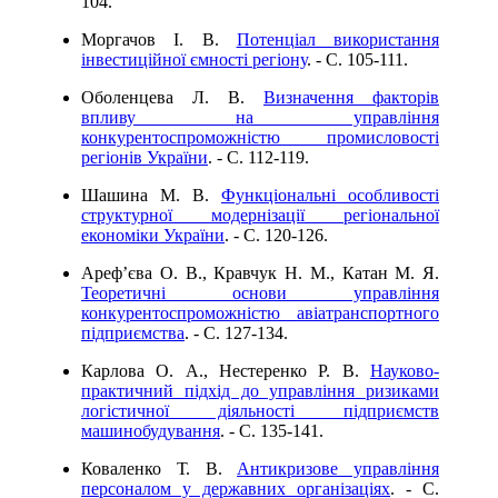
104.
Моргачов І. В.
Потенціал використання
інвестиційної ємності регіону
. - C. 105-111.
Оболенцева Л. В.
Визначення факторів
впливу на управління
конкурентоспроможністю промисловості
регіонів України
. - C. 112-119.
Шашина М. В.
Функціональні особливості
структурної модернізації регіональної
економіки України
. - C. 120-126.
Ареф’єва О. В., Кравчук Н. М., Катан М. Я.
Теоретичні основи управління
конкурентоспроможністю авіатранспортного
підприємства
. - C. 127-134.
Карлова О. А., Нестеренко Р. В.
Науково-
практичний підхід до управління ризиками
логістичної діяльності підприємств
машинобудування
. - C. 135-141.
Коваленко Т. В.
Антикризове управління
персоналом у державних організаціях
. - C.