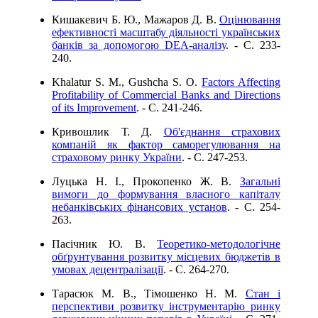
Кишакевич Б. Ю., Мажаров Д. В.
Оцінювання
ефективності масштабу діяльності українських
банків за допомогою DEA-аналізу
. - C. 233-
240.
Khalatur S. M., Gushcha S. O.
Factors Affecting
Profitability of Commercial Banks and Directions
of its Improvement
. - C. 241-246.
Кривошлик Т. Д.
Об'єднання страхових
компаній як фактор саморегулювання на
страховому ринку України
. - C. 247-253.
Луцька Н. І., Прокопенко Ж. В.
Загальні
вимоги до формування власного капіталу
небанківських фінансових установ
. - C. 254-
263.
Пасічник Ю. В.
Теоретико-методологічне
обґрунтування розвитку місцевих бюджетів в
умовах децентралізації
. - C. 264-270.
Тарасюк М. В., Тімошенко Н. М.
Стан і
перспективи розвитку інструментарію ринку