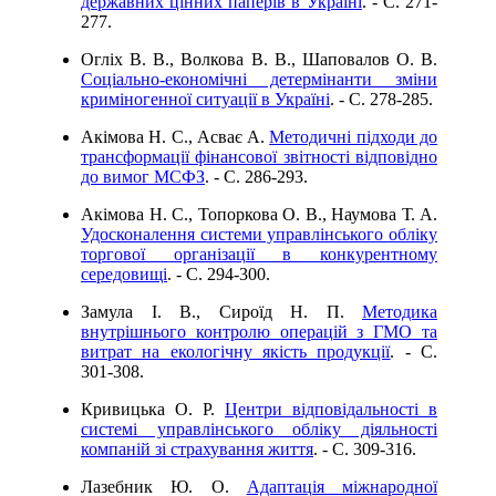
державних цінних паперів в Україні
. - C. 271-
277.
Огліх В. В., Волкова В. В., Шаповалов О. В.
Соціально-економічні детермінанти зміни
криміногенної ситуації в Україні
. - C. 278-285.
Акімова Н. С., Асває А.
Методичні підходи до
трансформації фінансової звітності відповідно
до вимог МСФЗ
. - C. 286-293.
Акімова Н. С., Топоркова О. В., Наумова Т. А.
Удосконалення системи управлінського обліку
торгової організації в конкурентному
середовищі
. - C. 294-300.
Замула І. В., Сироїд Н. П.
Методика
внутрішнього контролю операцій з ГМО та
витрат на екологічну якість продукції
. - C.
301-308.
Кривицька О. Р.
Центри відповідальності в
системі управлінського обліку діяльності
компаній зі страхування життя
. - C. 309-316.
Лазебник Ю. О.
Адаптація міжнародної