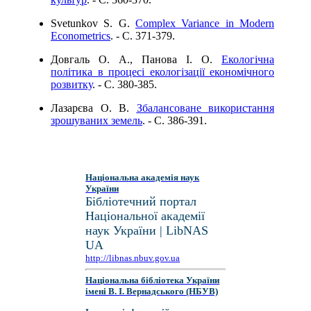
Svetunkov S. G.
Complex Variance in Modern
Econometrics
. - C. 371-379.
Довгаль О. А., Панова І. О.
Екологічна
політика в процесі екологізації економічного
розвитку
. - C. 380-385.
Лазарєва О. В.
Збалансоване використання
зрошуваних земель
. - C. 386-391.
Національна академія наук
України
Бібліотечний портал
Національної академії
наук України | LibNAS
UA
http://libnas.nbuv.gov.ua
Національна бібліотека України
імені В. І. Вернадського (НБУВ)