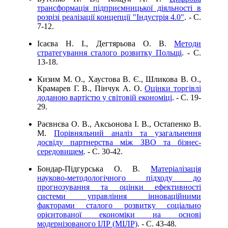
трансформація підприємницької діяльності в
розрізі реалізації концепції "Індустрія 4.0"
. - C.
7-12.
Ісаєва Н. І., Дегтярьова О. В.
Методи
стратегування сталого розвитку Польщі
. - C.
13-18.
Кизим М. О., Хаустова В. Є., Шликова В. О.,
Крамарев Г. В., Пінчук А. О.
Оцінки торгівлі
доданою вартістю у світовій економіці
. - C. 19-
29.
Раєвнєва О. В., Аксьонова І. В., Остапенко В.
М.
Порівняльний аналіз та узагальнення
досвіду партнерства між ЗВО та бізнес-
середовищем
. - C. 30-42.
Бондар-Підгурська О. В.
Матеріалізація
науково-методологічного підходу до
прогнозування та оцінки ефективності
системи управління інноваційними
факторами сталого розвитку соціально
орієнтованої економіки на основі
модернізованого ІЛР (МІЛР)
. - C. 43-48.