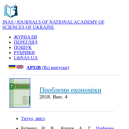
JNAS | JOURNALS OF NATIONAL ACADEMY OF
SCIENCES OF UKRAINE
ЖУРНАЛИ
ПЕРЕГЛЯД
ПОШУК
РУБРИКИ
LibNAS UA
АРХІВ
(Всі випуски)
Проблеми економіки
2018. Вип. 4
Титул, зміст
.
Бутенко Н. В., Кощук А. Г.
Цифрова