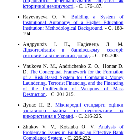
соціального перевлаштування людства як
історичної неминучості
. - C. 176-187.
Rayevnyeva O. V.
Building a System of
Institutional Autonomy of a Higher Education
Institution: Methodological Background
. - C. 188-
194.
Андрушків І. П., Надієвець Л. М.
Діджиталізація в банківському секторі:
світовий та вітчизняний досвід
. - C. 195-200.
Vnukova N. M., Andriichenko Z. O., Hontar D.
D.
The Conceptual Framework for the Formation
of a Risk-Based System for Combating Money
Laundering, Terrorist Financing, and the Financing
of the Proliferation of Weapons of Mass
Destruction
. - C. 201-215.
Дунас Н. В.
Міжнародні стандарти оцінки
заставного майна та перспективи їх
використання в Україні
. - C. 216-225.
Zhukov V. V., Kotsiuba O. V.
Analysis of
Problematic Issues in Building an Effective Bank
Compliance System
. - C. 226-232.