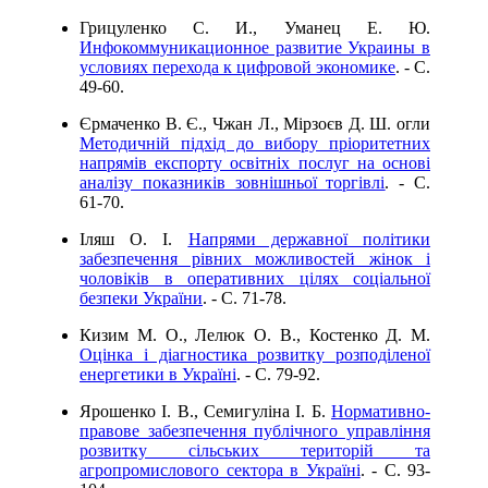
Грицуленко С. И., Уманец Е. Ю.
Инфокоммуникационное развитие Украины в
условиях перехода к цифровой экономике
. - C.
49-60.
Єрмаченко В. Є., Чжан Л., Мірзоєв Д. Ш. огли
Методичній підхід до вибору пріоритетних
напрямів експорту освітніх послуг на основі
аналізу показників зовнішньої торгівлі
. - C.
61-70.
Іляш О. І.
Напрями державної політики
забезпечення рівних можливостей жінок і
чоловіків в оперативних цілях соціальної
безпеки України
. - C. 71-78.
Кизим М. О., Лелюк О. В., Костенко Д. М.
Оцінка і діагностика розвитку розподіленої
енергетики в Україні
. - C. 79-92.
Ярошенко І. В., Семигуліна І. Б.
Нормативно-
правове забезпечення публічного управління
розвитку сільських територій та
агропромислового сектора в Україні
. - C. 93-