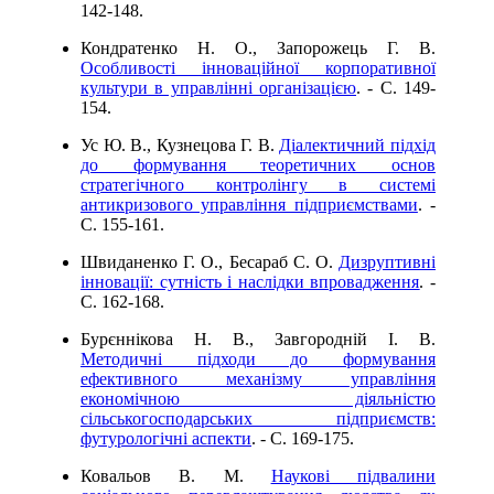
142-148.
Кондратенко Н. О., Запорожець Г. В.
Особливості інноваційної корпоративної
культури в управлінні організацією
. - C. 149-
154.
Ус Ю. В., Кузнецова Г. В.
Діалектичний підхід
до формування теоретичних основ
стратегічного контролінгу в системі
антикризового управління підприємствами
. -
C. 155-161.
Швиданенко Г. О., Бесараб С. О.
Дизруптивні
інновації: сутність і наслідки впровадження
. -
C. 162-168.
Бурєннікова Н. В., Завгородній І. В.
Методичні підходи до формування
ефективного механізму управління
економічною діяльністю
сільськогосподарських підприємств:
футурологічні аспекти
. - C. 169-175.
Ковальов В. М.
Наукові підвалини