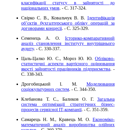
класифікації статусу в зайнятості до
національних умов
. - C. 317-324.
Свірко С. В., Ковальчук В. В.
Ідентифікація
об’єктів бухгалтерського обліку операцій за
договорами концесії
. - C. 325-329.
Семенець А. О.
Історико-компаративний
аналіз становлення інституту внутрішнього
аудиту
. - C. 330-337.
Цаль-Цалко Ю. С., Мороз Ю. Ю.
Обліково-
статистичні аспекти вартісного оцінювання
якості зайнятості працівників підприємства
. -
C. 338-343.
Дрогобицький І. М.
Моделювання
соціокультурних систем
. - C. 344-350.
Клебанова Т. С., Баликов О. Г.
Загальна
система оптимізації стратегічних бізнес-
процесів сервісної ІТ-компанії
. - C. 351-359.
Самарець Н. М., Кравець М. О.
Економіко-
математичний аналіз виробництва олійних
культур
. - C. 360-370.