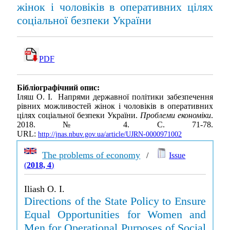
жінок і чоловіків в оперативних цілях
соціальної безпеки України
PDF
Бібліографічний опис:
Іляш О. І. Напрями державної політики забезпечення
рівних можливостей жінок і чоловіків в оперативних
цілях соціальної безпеки України.
Проблеми економіки
.
2018. № 4. С. 71-78.
URL:
http://jnas.nbuv.gov.ua/article/UJRN-0000971002
The problems of economy
/
Issue
(
2018, 4
)
Iliash O. I.
Directions of the State Policy to Ensure
Equal Opportunities for Women and
Men for Operational Purposes of Social