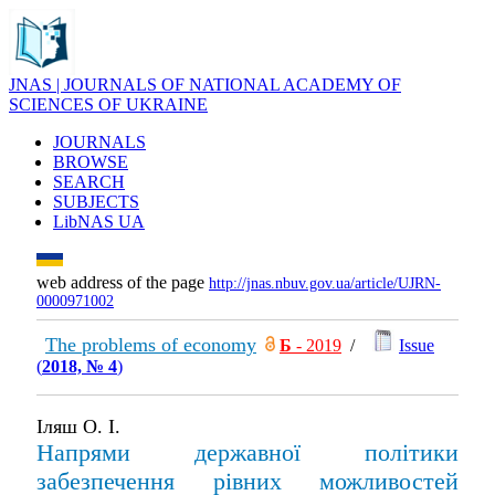
JNAS | JOURNALS OF NATIONAL ACADEMY OF
SCIENCES OF UKRAINE
JOURNALS
BROWSE
SEARCH
SUBJECTS
LibNAS UA
web address of the page
http://jnas.nbuv.gov.ua/article/UJRN-
0000971002
The problems of economy
Б
- 2019
/
Issue
(
2018, № 4
)
Іляш О. І.
Напрями державної політики
забезпечення рівних можливостей