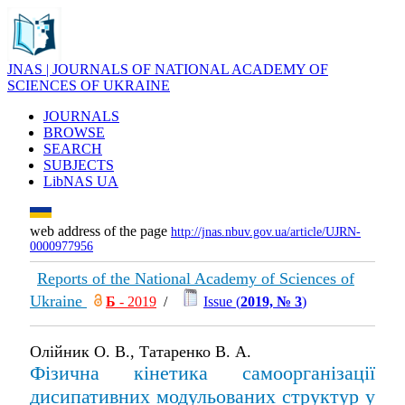
JNAS | JOURNALS OF NATIONAL ACADEMY OF
SCIENCES OF UKRAINE
JOURNALS
BROWSE
SEARCH
SUBJECTS
LibNAS UA
web address of the page
http://jnas.nbuv.gov.ua/article/UJRN-
0000977956
Reports of the National Academy of Sciences of
Ukraine
Б
- 2019
/
Issue (
2019, № 3
)
Олійник О. В., Татаренко В. А.
Фізична кінетика самоорганізації
дисипативних модульованих структур у