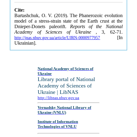
Cite:
Bartashchuk, O. V. (2019). The Phanerozoic evolution
model of a stress-strain state of the Earth crust at the
Dnieper-Donets paleorift.
Reports of the National
Academy of Sciences of Ukraine
, 3, 62-71.
[In
http://jnas.nbuv.gov.ua/article/UJRN-0000977957
Ukrainian].
National Academy of Sciences of
Ukraine
Library portal of National
Academy of Sciences of
Ukraine | LibNAS
http://libnas.nbuv.gov.ua
Vernadsky National Library of
Ukraine (VNLU)
Institute of Information
Technologies of VNLU