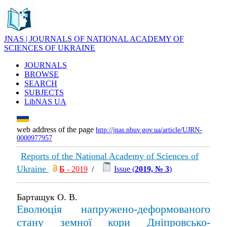
JNAS | JOURNALS OF NATIONAL ACADEMY OF
SCIENCES OF UKRAINE
JOURNALS
BROWSE
SEARCH
SUBJECTS
LibNAS UA
web address of the page
http://jnas.nbuv.gov.ua/article/UJRN-
0000977957
Reports of the National Academy of Sciences of
Ukraine
Б
- 2019
/
Issue (
2019, № 3
)
Бартащук О. В.
Еволюція напружено-деформованого
стану земної кори Дніпровсько-