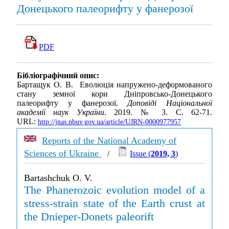
Донецького палеорифту у фанерозої
PDF
Бібліографічний опис:
Бартащук О. В. Еволюція напружено-деформованого
стану земної кори Дніпровсько-Донецького
палеорифту у фанерозої.
Доповіді Національної
академії наук України
. 2019. № 3. С. 62-71.
URL:
http://jnas.nbuv.gov.ua/article/UJRN-0000977957
Reports of the National Academy of
Sciences of Ukraine
/
Issue (
2019, 3
)
Bartashchuk O. V.
The Phanerozoic evolution model of a
stress-strain state of the Earth crust at
the Dnieper-Donets paleorift