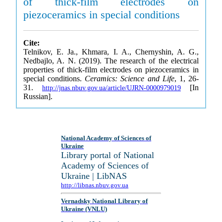
of thick-film electrodes on
piezoceramics in special conditions
Cite:
Telnikov, E. Ja., Khmara, I. A., Chernyshin, A. G.,
Nedbajlo, A. N. (2019). The research of the electrical
properties of thick-film electrodes on piezoceramics in
special conditions.
Ceramics: Science and Life
, 1, 26-
31.
[In
http://jnas.nbuv.gov.ua/article/UJRN-0000979019
Russian].
National Academy of Sciences of
Ukraine
Library portal of National
Academy of Sciences of
Ukraine | LibNAS
http://libnas.nbuv.gov.ua
Vernadsky National Library of
Ukraine (VNLU)