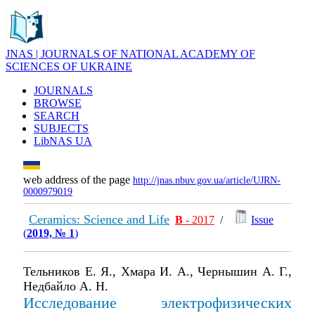
JNAS | JOURNALS OF NATIONAL ACADEMY OF
SCIENCES OF UKRAINE
JOURNALS
BROWSE
SEARCH
SUBJECTS
LibNAS UA
web address of the page
http://jnas.nbuv.gov.ua/article/UJRN-
0000979019
Ceramics: Science and Life
В
- 2017
/
Issue
(
2019, № 1
)
Тельников Е. Я., Хмара И. А., Чернышин А. Г.,
Недбайло А. Н.
Исследование электрофизических