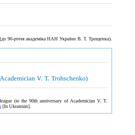
(до 90-річчя академіка НАН України В. Т. Трощенка).
of Academician V. T. Trohschenko)
lleague (to the 90th anniversary of Academician V. T.
[In Ukrainian].
6