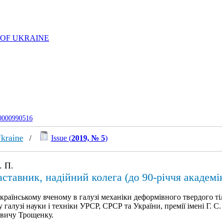
 OF UKRAINE
-0000990516
Ukraine
/
Issue (
2019, № 5
)
. П.
аставник, надійний колега (до 90-річчя академ
країнському вченому в галузі механіки деформівного твердого тіл
 галузі науки і техніки УРСР, СРСР та України, премії імені Г.
вичу Трощенку.