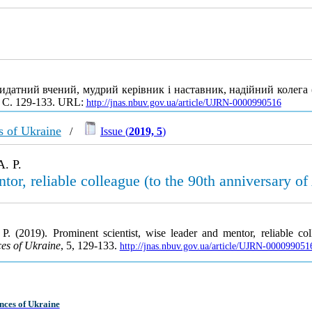
Видатний вчений, мудрий керівник і наставник, надійний колега 
. С. 129-133. URL:
http://jnas.nbuv.gov.ua/article/UJRN-0000990516
s of Ukraine
/
Issue (
2019, 5
)
A. P.
ntor, reliable colleague (to the 90th anniversary 
P. (2019). Prominent scientist, wise leader and mentor, reliable co
ces of Ukraine
, 5, 129-133.
http://jnas.nbuv.gov.ua/article/UJRN-000099051
nces of Ukraine