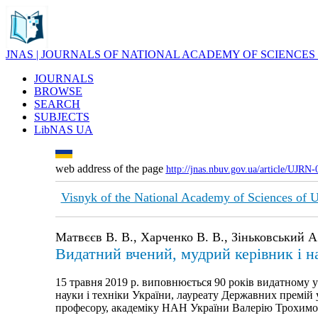
JNAS | JOURNALS OF NATIONAL ACADEMY OF SCIENCES
JOURNALS
BROWSE
SEARCH
SUBJECTS
LibNAS UA
web address of the page
http://jnas.nbuv.gov.ua/article/UJRN
Visnyk of the National Academy of Sciences of 
Матвєєв В. В., Харченко В. В., Зіньковський А
Видатний вчений, мудрий керівник і н
15 травня 2019 р. виповнюється 90 років видатному у
науки і техніки України, лауреату Державних премій у
професору, академіку НАН України Валерію Трохимо