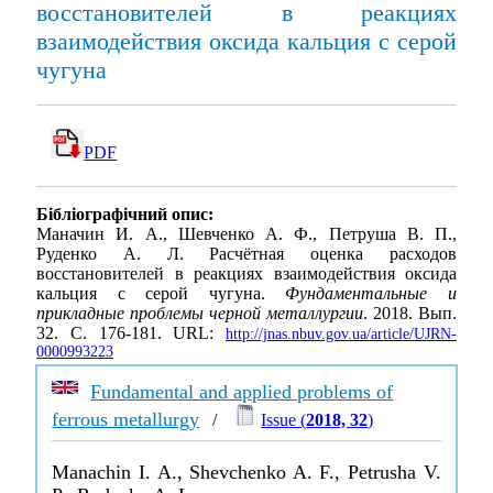
восстановителей в реакциях
взаимодействия оксида кальция с серой
чугуна
PDF
Бібліографічний опис:
Маначин И. А., Шевченко А. Ф., Петруша В. П.,
Руденко А. Л. Расчётная оценка расходов
восстановителей в реакциях взаимодействия оксида
кальция с серой чугуна.
Фундаментальные и
прикладные проблемы черной металлургии
. 2018. Вып.
32. С. 176-181. URL:
http://jnas.nbuv.gov.ua/article/UJRN-
0000993223
Fundamental and applied problems of
ferrous metallurgy
/
Issue (
2018, 32
)
Manachin I. A., Shevchenko A. F., Petrusha V.