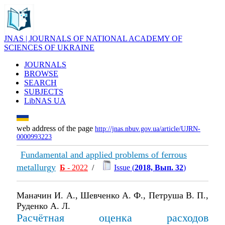
JNAS | JOURNALS OF NATIONAL ACADEMY OF
SCIENCES OF UKRAINE
JOURNALS
BROWSE
SEARCH
SUBJECTS
LibNAS UA
web address of the page
http://jnas.nbuv.gov.ua/article/UJRN-
0000993223
Fundamental and applied problems of ferrous
metallurgy
Б
- 2022
/
Issue (
2018, Вып. 32
)
Маначин И. А., Шевченко А. Ф., Петруша В. П.,
Руденко А. Л.
Расчётная оценка расходов