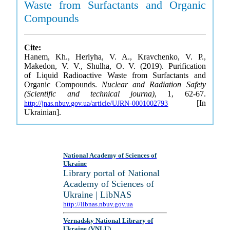
Waste from Surfactants and Organic
Compounds
Cite:
Hanem, Kh., Herlyha, V. A., Kravchenko, V. P.,
Makedon, V. V., Shulha, O. V. (2019). Purification
of Liquid Radioactive Waste from Surfactants and
Organic Compounds.
Nuclear and Radiation Safety
(Scientific and technical journa)
, 1, 62-67.
[In
http://jnas.nbuv.gov.ua/article/UJRN-0001002793
Ukrainian].
National Academy of Sciences of
Ukraine
Library portal of National
Academy of Sciences of
Ukraine | LibNAS
http://libnas.nbuv.gov.ua
Vernadsky National Library of
Ukraine (VNLU)