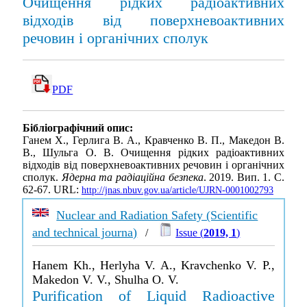
Очищення рідких радіоактивних
відходів від поверхнево­активних
речовин і органічних сполук
PDF
Бібліографічний опис:
Ганем Х., Герлига В. А., Кравченко В. П., Македон В.
В., Шульга О. В. Очищення рідких радіоактивних
відходів від поверхнево­активних речовин і органічних
сполук.
Ядерна та радіаційна безпека
. 2019. Вип. 1. С.
62-67. URL:
http://jnas.nbuv.gov.ua/article/UJRN-0001002793
Nuclear and Radiation Safety (Scientific
and technical journa)
/
Issue (
2019, 1
)
Hanem Kh., Herlyha V. A., Kravchenko V. P.,
Makedon V. V., Shulha O. V.
Purification of Liquid Radioactive