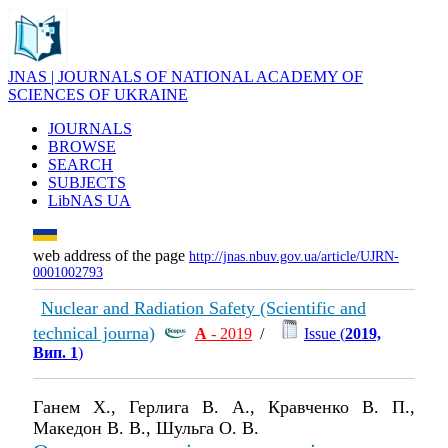
JNAS | JOURNALS OF NATIONAL ACADEMY OF
SCIENCES OF UKRAINE
JOURNALS
BROWSE
SEARCH
SUBJECTS
LibNAS UA
web address of the page
http://jnas.nbuv.gov.ua/article/UJRN-
0001002793
Nuclear and Radiation Safety (Scientific and
technical journa)
А
- 2019
/
Issue (
2019,
Вип. 1
)
Ганем Х., Герлига В. А., Кравченко В. П.,
Македон В. В., Шульга О. В.