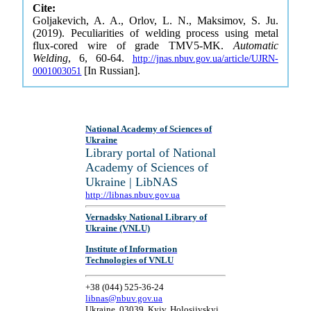
Cite:
Goljakevich, A. A., Orlov, L. N., Maksimov, S. Ju.
(2019). Peculiarities of welding process using metal
flux-cored wire of grade TMV5-MK.
Automatic
Welding
, 6, 60-64.
http://jnas.nbuv.gov.ua/article/UJRN-
[In Russian].
0001003051
National Academy of Sciences of
Ukraine
Library portal of National
Academy of Sciences of
Ukraine | LibNAS
http://libnas.nbuv.gov.ua
Vernadsky National Library of
Ukraine (VNLU)
Institute of Information
Technologies of VNLU
+38 (044) 525-36-24
libnas@nbuv.gov.ua
Ukraine, 03039, Kyiv, Holosiivskyi