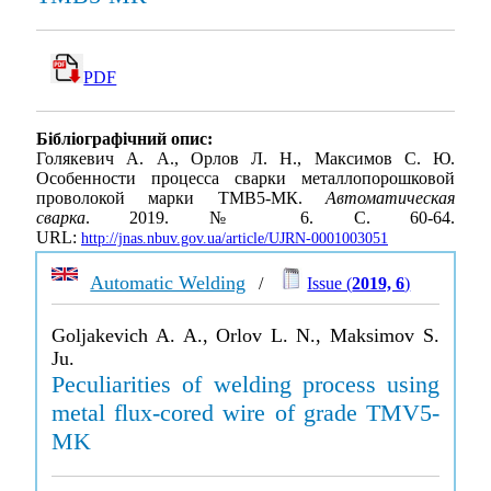
PDF
Бібліографічний опис:
Голякевич А. А., Орлов Л. Н., Максимов С. Ю.
Особенности процесса сварки металлопорошковой
проволокой марки ТМВ5-МК.
Автоматическая
сварка
. 2019. № 6. С. 60-64.
URL:
http://jnas.nbuv.gov.ua/article/UJRN-0001003051
Automatic Welding
/
Issue (
2019, 6
)
Goljakevich A. A., Orlov L. N., Maksimov S.
Ju.
Peculiarities of welding process using
metal flux-cored wire of grade TMV5-
MK