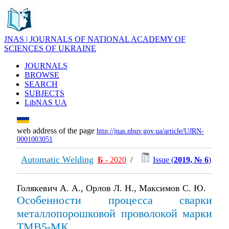
JNAS | JOURNALS OF NATIONAL ACADEMY OF
SCIENCES OF UKRAINE
JOURNALS
BROWSE
SEARCH
SUBJECTS
LibNAS UA
web address of the page
http://jnas.nbuv.gov.ua/article/UJRN-
0001003051
Automatic Welding
Б
- 2020
/
Issue (
2019, № 6
)
Голякевич А. А., Орлов Л. Н., Максимов С. Ю.
Особенности процесса сварки
металлопорошковой проволокой марки
ТМВ5-МК