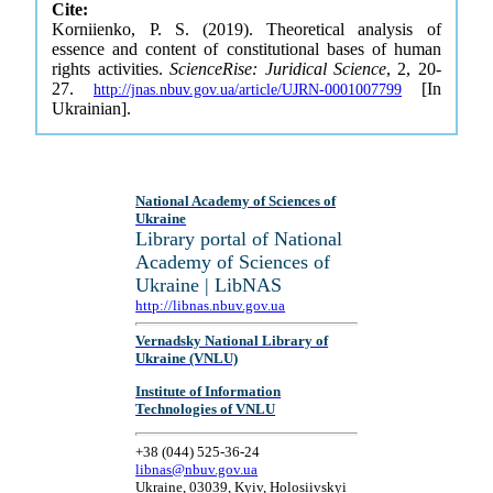
Cite:
Korniienko, P. S. (2019). Theoretical analysis of
essence and content of constitutional bases of human
rights activities.
ScienceRise: Juridical Science
, 2, 20-
27.
[In
http://jnas.nbuv.gov.ua/article/UJRN-0001007799
Ukrainian].
National Academy of Sciences of
Ukraine
Library portal of National
Academy of Sciences of
Ukraine | LibNAS
http://libnas.nbuv.gov.ua
Vernadsky National Library of
Ukraine (VNLU)
Institute of Information
Technologies of VNLU
+38 (044) 525-36-24
libnas@nbuv.gov.ua
Ukraine, 03039, Kyiv, Holosiivskyi