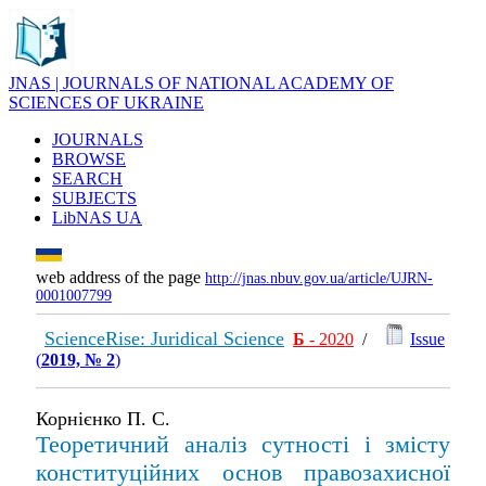
JNAS | JOURNALS OF NATIONAL ACADEMY OF
SCIENCES OF UKRAINE
JOURNALS
BROWSE
SEARCH
SUBJECTS
LibNAS UA
web address of the page
http://jnas.nbuv.gov.ua/article/UJRN-
0001007799
ScienceRise: Juridical Science
Б
- 2020
/
Issue
(
2019, № 2
)
Корнієнко П. С.
Теоретичний аналіз сутності і змісту
конституційних основ правозахисної