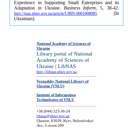
Experience in Supporting Small Enterprises and its
Adaptation in Ukraine.
Business Inform
, 5, 38-42.
[In
http://jnas.nbuv.gov.ua/article/UJRN-0001008085
Ukrainian].
National Academy of Sciences of
Ukraine
Library portal of National
Academy of Sciences of
Ukraine | LibNAS
http://libnas.nbuv.gov.ua
Vernadsky National Library of
Ukraine (VNLU)
Institute of Information
Technologies of VNLU
+38 (044) 525-36-24
libnas@nbuv.gov.ua
Ukraine, 03039, Kyiv, Holosiivskyi
Ave, 3, room 209