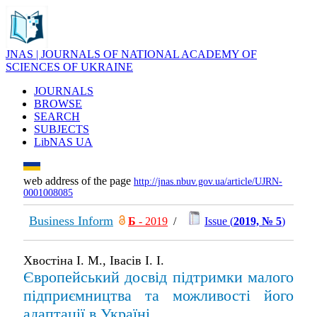
JNAS | JOURNALS OF NATIONAL ACADEMY OF
SCIENCES OF UKRAINE
JOURNALS
BROWSE
SEARCH
SUBJECTS
LibNAS UA
web address of the page
http://jnas.nbuv.gov.ua/article/UJRN-
0001008085
Business Inform
Б
- 2019
/
Issue (
2019, № 5
)
Хвостіна І. М., Івасів І. І.
Європейський досвід підтримки малого
підприємництва та можливості його
адаптації в Україні