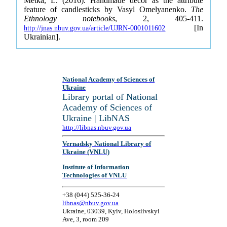
Metka, L. (2016). Handmade décor as the attribute
feature of candlesticks by Vasyl Omelyanenko.
The
Ethnology notebooks
, 2, 405-411.
[In
http://jnas.nbuv.gov.ua/article/UJRN-0001011602
Ukrainian].
National Academy of Sciences of
Ukraine
Library portal of National
Academy of Sciences of
Ukraine | LibNAS
http://libnas.nbuv.gov.ua
Vernadsky National Library of
Ukraine (VNLU)
Institute of Information
Technologies of VNLU
+38 (044) 525-36-24
libnas@nbuv.gov.ua
Ukraine, 03039, Kyiv, Holosiivskyi
Ave, 3, room 209