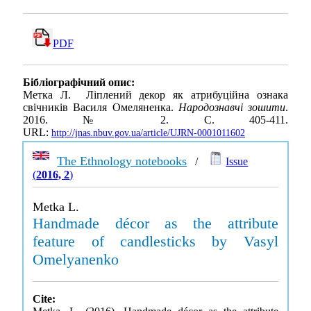
PDF
Бібліографічний опис:
Метка Л. Ліплений декор як атрибуційна ознака
свічників Василя Омеляненка.
Народознавчі зошити
.
2016. № 2. С. 405-411.
URL:
http://jnas.nbuv.gov.ua/article/UJRN-0001011602
The Ethnology notebooks
/
Issue
(
2016, 2
)
Metka L.
Handmade décor as the attribute
feature of candlesticks by Vasyl
Omelyanenko
Cite: