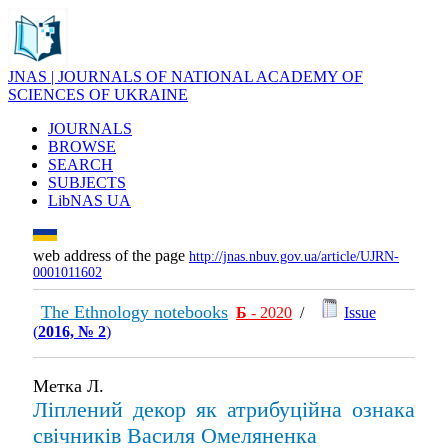
JNAS | JOURNALS OF NATIONAL ACADEMY OF
SCIENCES OF UKRAINE
JOURNALS
BROWSE
SEARCH
SUBJECTS
LibNAS UA
web address of the page
http://jnas.nbuv.gov.ua/article/UJRN-
0001011602
The Ethnology notebooks
Б
- 2020
/
Issue
(
2016, № 2
)
Метка Л.
Ліплений декор як атрибуційна ознака
свічників Василя Омеляненка