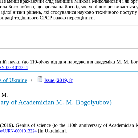
 Не менш вражаючий слід залишив Микола Миколайович і як орган
ола Боголюбова, що зросла на його ідеях, успішно розвивається 
цілої низки рішень, які стосувалися науково-технічного поступу
півпраці тодішнього СРСР важко переоцінити.
еній науки (до 110-річчя від дня народження академіка М. М. Бо
/UJRN-0001013224
s of Ukraine
/
Issue (
2019, 8
)
. M.
ersary of Academician M. M. Bogolyubov)
 (2019). Genius of science (to the 110th anniversary of Academicia
[In Ukrainian].
icle/UJRN-0001013224