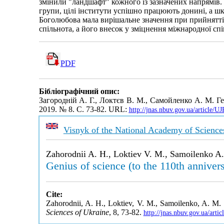
змінили "ландшафт" кожного із зазначених напрямів.
групи, цілі інститути успішно працюють донині, а шк
Боголюбова мала вирішальне значення при прийнятті 
спільнота, а його внесок у зміцнення міжнародної с
PDF
Бібліографічний опис:
Загородній А. Г., Локтєв В. М., Самойленко А. М. Г
2019. № 8. С. 73-82. URL:
http://jnas.nbuv.gov.ua/article
Visnyk of the National Academy of Science
Zahorodnii A. H., Loktiev V. M., Samoilenko A
Genius of science (to the 110th anniv
Cite:
Zahorodnii, A. H., Loktiev, V. M., Samoilenko, A. M.
Sciences of Ukraine
, 8, 73-82.
http://jnas.nbuv.gov.ua/art