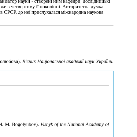
ізатор науки - створені ним кафедри, дослідницькі
уже в четвертому її поколінні. Авторитетна думка
 в СРСР, до неї прислухалася міжнародна наукова
голюбова).
Вісник Національної академії наук України
.
n M. M. Bogolyubov).
Visnyk of the National Academy of