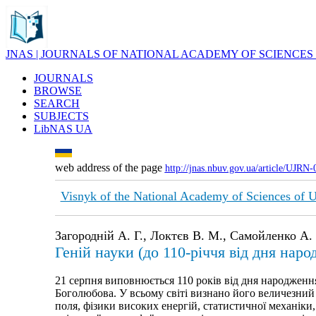
JNAS | JOURNALS OF NATIONAL ACADEMY OF SCIENCES
JOURNALS
BROWSE
SEARCH
SUBJECTS
LibNAS UA
web address of the page
http://jnas.nbuv.gov.ua/article/UJRN
Visnyk of the National Academy of Sciences of 
Загородній А. Г., Локтєв В. М., Самойленко А.
Геній науки (до 110-річчя від дня нар
21 серпня виповнюється 110 років від дня народженн
Боголюбова. У всьому світі визнано його величезний в
поля, фізики високих енергій, статистичної механік