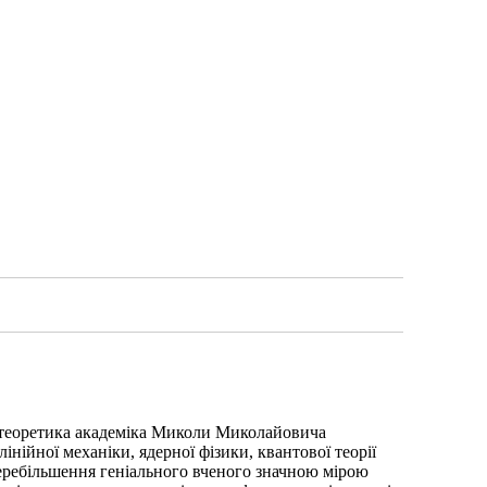
а-теоретика академіка Миколи Миколайовича
нійної механіки, ядерної фізики, квантової теорії
перебільшення геніального вченого значною мірою