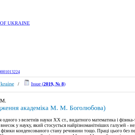
 OF UKRAINE
-0001013224
Ukraine
/
Issue (
2019, № 8
)
 М.
одження академіка М. М. Боголюбова)
я одного з велетнів науки XX ст., видатного математика і фізик
несок у науку, який стосується найрізноманітніших галузей - нелі
и, фізики конденсованого стану речовини тощо. Праці цього без 