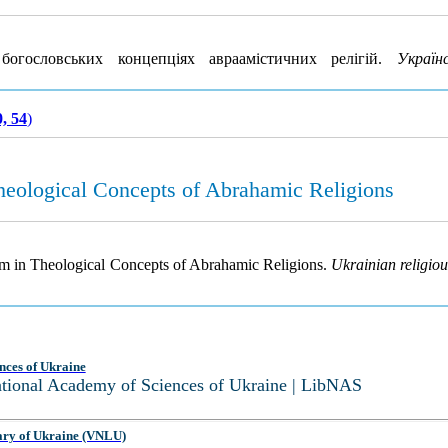
гословських концепціях авраамістичних релігій.
Україн
, 54
)
eological Concepts of Abrahamic Religions
m in Theological Concepts of Abrahamic Religions.
Ukrainian religiou
nces of Ukraine
National Academy of Sciences of Ukraine | LibNAS
ary of Ukraine (VNLU)