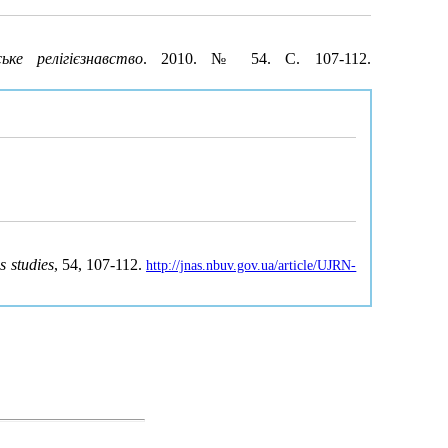
ське релігієзнавство
. 2010. № 54. С. 107-112.
s studies
, 54, 107-112.
http://jnas.nbuv.gov.ua/article/UJRN-