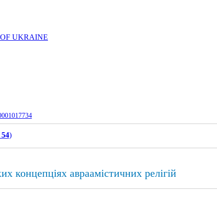
 OF UKRAINE
-0001017734
 54
)
их концепціях авраамістичних релігій