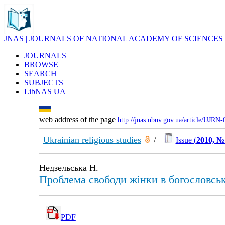
JNAS | JOURNALS OF NATIONAL ACADEMY OF SCIENCES
JOURNALS
BROWSE
SEARCH
SUBJECTS
LibNAS UA
web address of the page
http://jnas.nbuv.gov.ua/article/UJRN
Ukrainian religious studies
/
Issue (
2010, №
Недзельська Н.
Проблема свободи жінки в богословськ
PDF