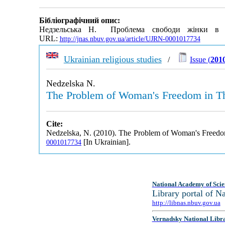
Бібліографічний опис:
Недзельська Н. Проблема свободи жінки в бо
URL:
http://jnas.nbuv.gov.ua/article/UJRN-0001017734
Ukrainian religious studies
/
Issue (
2010
Nedzelska N.
The Problem of Woman's Freedom in Th
Cite:
Nedzelska, N. (2010). The Problem of Woman's Freedo
[In Ukrainian].
0001017734
National Academy of Scie
Library portal of 
http://libnas.nbuv.gov.ua
Vernadsky National Libr