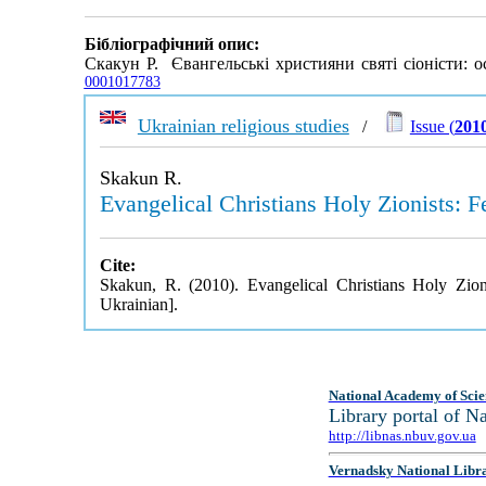
Бібліографічний опис:
Скакун Р. Євангельські християни святі сіоністи: 
0001017783
Ukrainian religious studies
/
Issue (
2010
Skakun R.
Evangelical Christians Holy Zionists: Fe
Cite:
Skakun, R. (2010). Evangelical Christians Holy Zion
Ukrainian].
National Academy of Scie
Library portal of 
http://libnas.nbuv.gov.ua
Vernadsky National Libr