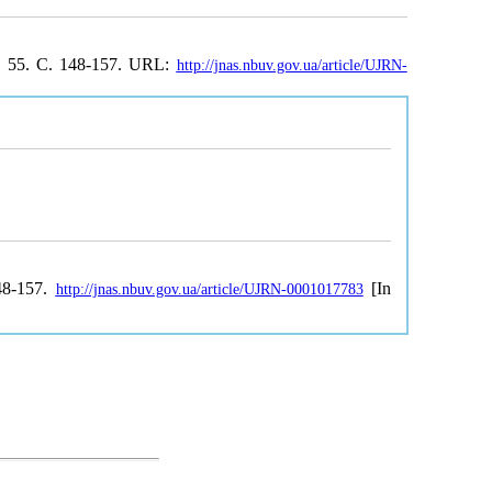
№ 55. С. 148-157. URL:
http://jnas.nbuv.gov.ua/article/UJRN-
48-157.
[In
http://jnas.nbuv.gov.ua/article/UJRN-0001017783