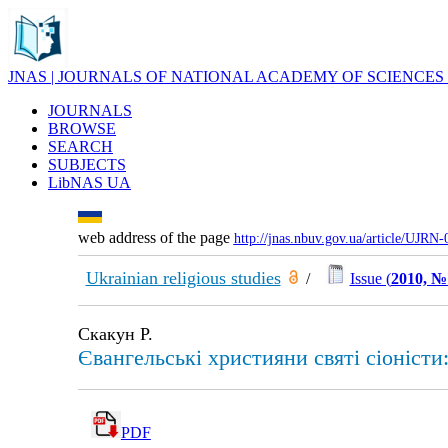
JNAS | JOURNALS OF NATIONAL ACADEMY OF SCIENCES
JOURNALS
BROWSE
SEARCH
SUBJECTS
LibNAS UA
web address of the page
http://jnas.nbuv.gov.ua/article/UJRN
Ukrainian religious studies
/
Issue (
2010, №
Скакун Р.
Євангельські християни святі сіоністи
PDF