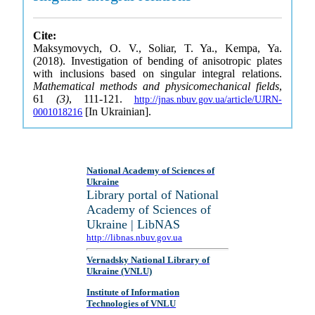
Cite:
Maksymovych, O. V., Soliar, T. Ya., Kempa, Ya.
(2018). Investigation of bending of anisotropic plates
with inclusions based on singular integral relations.
Mathematical methods and physicomechanical fields
,
61
(3)
, 111-121.
http://jnas.nbuv.gov.ua/article/UJRN-
[In Ukrainian].
0001018216
National Academy of Sciences of
Ukraine
Library portal of National
Academy of Sciences of
Ukraine | LibNAS
http://libnas.nbuv.gov.ua
Vernadsky National Library of
Ukraine (VNLU)
Institute of Information
Technologies of VNLU