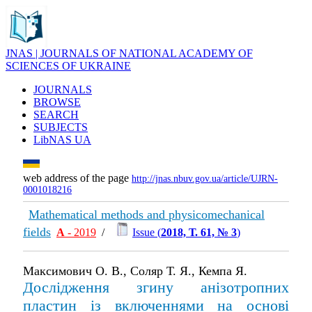
JNAS | JOURNALS OF NATIONAL ACADEMY OF
SCIENCES OF UKRAINE
JOURNALS
BROWSE
SEARCH
SUBJECTS
LibNAS UA
web address of the page
http://jnas.nbuv.gov.ua/article/UJRN-
0001018216
Mathematical methods and physicomechanical
fields
А
- 2019
/
Issue (
2018, Т. 61, № 3
)
Максимович О. В., Соляр Т. Я., Кемпа Я.
Дослідження згину анізотропних
пластин із включеннями на основі