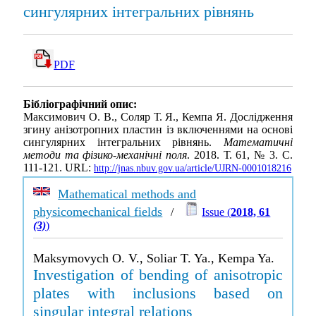
сингулярних інтегральних рівнянь
PDF
Бібліографічний опис:
Максимович О. В., Соляр Т. Я., Кемпа Я. Дослідження
згину анізотропних пластин із включеннями на основі
сингулярних інтегральних рівнянь.
Математичні
методи та фізико-механічні поля
. 2018. Т. 61, № 3. С.
111-121. URL:
http://jnas.nbuv.gov.ua/article/UJRN-0001018216
Mathematical methods and
physicomechanical fields
/
Issue (
2018, 61
(3)
)
Maksymovych O. V., Soliar T. Ya., Kempa Ya.
Investigation of bending of anisotropic
plates with inclusions based on
singular integral relations