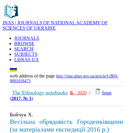
JNAS | JOURNALS OF NATIONAL ACADEMY OF
SCIENCES OF UKRAINE
JOURNALS
BROWSE
SEARCH
SUBJECTS
LibNAS UA
web address of the page
http://jnas.nbuv.gov.ua/article/UJRN-
0001018473
The Ethnology notebooks
Б
- 2020
/
Issue
(
2017, № 1
)
Бойчук Х.
Весільна обрядовість Городенківщини
(за матеріалами експедиції 2016 р.)