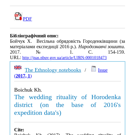
PDF
Бібліографічний опис:
Бойчук Х. Весільна обрядовість Городенківщини (за
матеріалами експедиції 2016 р.).
Народознавчі зошити
.
2017. № 1. С. 154-159.
URL:
http://jnas.nbuv.gov.ua/article/UJRN-0001018473
The Ethnology notebooks
/
Issue
(
2017, 1
)
Boichuk Kh.
The wedding rituality of Horodenka
district (on the base of 2016's
expedition data's)
Cite: