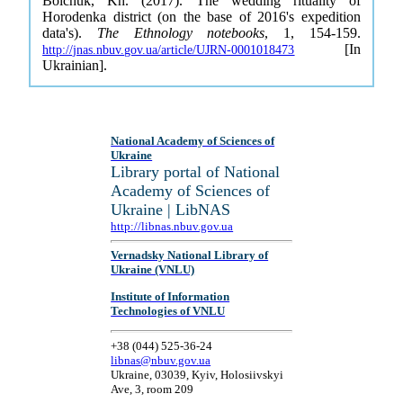
Boichuk, Kh. (2017). The wedding rituality of
Horodenka district (on the base of 2016's expedition
data's).
The Ethnology notebooks
, 1, 154-159.
[In
http://jnas.nbuv.gov.ua/article/UJRN-0001018473
Ukrainian].
National Academy of Sciences of
Ukraine
Library portal of National
Academy of Sciences of
Ukraine | LibNAS
http://libnas.nbuv.gov.ua
Vernadsky National Library of
Ukraine (VNLU)
Institute of Information
Technologies of VNLU
+38 (044) 525-36-24
libnas@nbuv.gov.ua
Ukraine, 03039, Kyiv, Holosiivskyi
Ave, 3, room 209