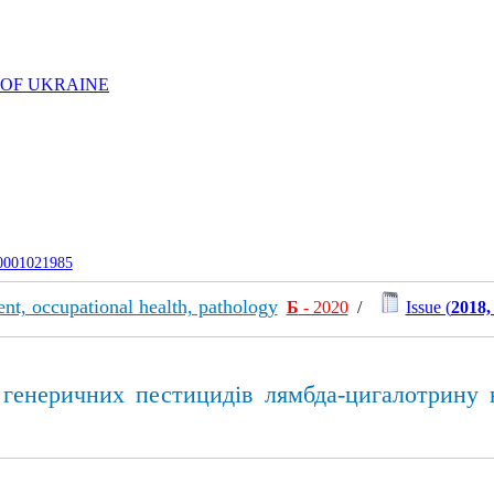
 OF UKRAINE
-0001021985
nt, occupational health, pathology
Б
- 2020
/
Issue (
2018,
 генеричних пестицидів лямбда-цигалотрину