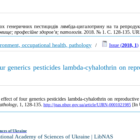
ох генеричних пестицидів лямбда-цигалотрину на та репроду
вище; професійне здоров’я; патологія
. 2018. № 1. С. 128-135. U
ironment, occupational health, pathology
/
Issue (
2018, 1
)
ur generics pesticides lambda-cyhalothrin on rep
ffect of four generics pesticides lambda-cyhalothrin on reproductive
pathology
, 1, 128-135.
[In 
http://jnas.nbuv.gov.ua/article/UJRN-0001021985
nces of Ukraine
National Academy of Sciences of Ukraine | LibNAS