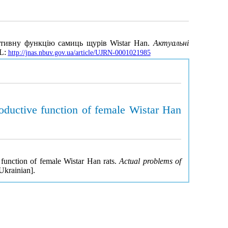
ктивну функцію самиць щурів Wistar Han.
Актуальні
RL:
http://jnas.nbuv.gov.ua/article/UJRN-0001021985
roductive function of female Wistar Han
 function of female Wistar Han rats.
Actual problems of
Ukrainian].