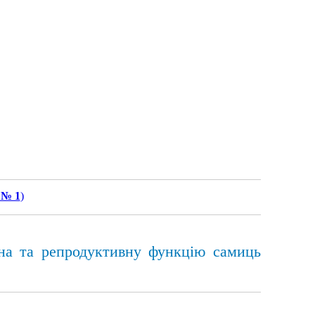
 № 1
)
 на та репродуктивну функцію самиць