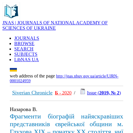
JNAS | JOURNALS OF NATIONAL ACADEMY OF
SCIENCES OF UKRAINE
JOURNALS
BROWSE
SEARCH
SUBJECTS
LibNAS UA
web address of the page
http://jnas.nbuv.gov.ua/article/UJRN-
0001024959
Siverian Chronicle
Б
- 2020
/
Issue (
2019, № 2
)
Назарова В.
Фрагменти біографій найяскравіших
представників єврейської общини м.
Глухова XIX – початку XX століття, чиї