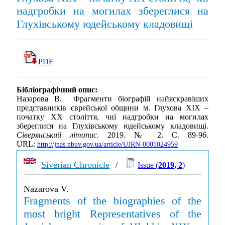
надгробки на могилах збереглися на
Глухівському юдейському кладовищі
PDF
Бібліографічний опис:
Назарова В. Фрагменти біографій найяскравіших
представників єврейської общини м. Глухова XIX –
початку XX століття, чиї надгробки на могилах
збереглися на Глухівському юдейському кладовищі.
Сіверянський літопис
. 2019. № 2. С. 89-96.
URL:
http://jnas.nbuv.gov.ua/article/UJRN-0001024959
Siverian Chronicle
/
Issue (
2019, 2
)
Nazarova V.
Fragments of the biographies of the
most bright Representatives of the