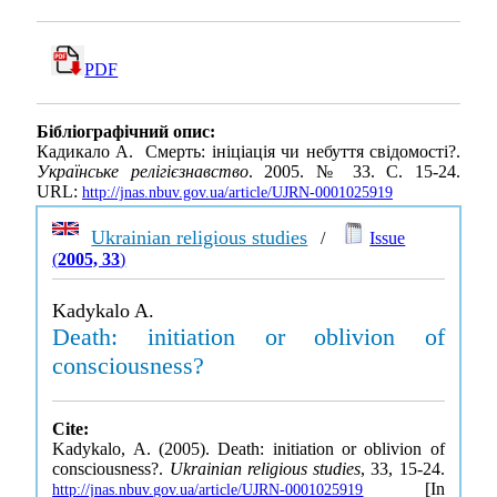
PDF
Бібліографічний опис:
Кадикало А. Смерть: ініціація чи небуття свідомості?.
Українське релігієзнавство
. 2005. № 33. С. 15-24.
URL:
http://jnas.nbuv.gov.ua/article/UJRN-0001025919
Ukrainian religious studies
/
Issue
(
2005, 33
)
Kadykalo A.
Death: initiation or oblivion of
consciousness?
Cite:
Kadykalo, A. (2005). Death: initiation or oblivion of
consciousness?.
Ukrainian religious studies
, 33, 15-24.
[In
http://jnas.nbuv.gov.ua/article/UJRN-0001025919