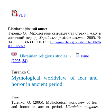
PDF
Бібліографічний опис:
Туренко О. Міфологічне світовідчуття страху і жаху в
античний період.
Українське релігієзнавство
. 2005. №
34. С. 30-39. URL:
http://jnas.nbuv.gov.ua/article/UJRN-
0001025973
Ukrainian religious studies
/
Issue
(
2005, 34
)
Turenko O.
Mythological worldview of fear and
horror in ancient period
Cite:
Turenko, O. (2005). Mythological worldview of fear
and horror in ancient period.
Ukrainian religious