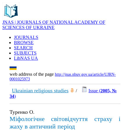
JNAS | JOURNALS OF NATIONAL ACADEMY OF
SCIENCES OF UKRAINE
JOURNALS
BROWSE
SEARCH
SUBJECTS
LibNAS UA
web address of the page
http://jnas.nbuv.gov.ua/article/UJRN-
0001025973
Ukrainian religious studies
/
Issue (
2005, №
34
)
Туренко О.
Міфологічне світовідчуття страху і
жаху в античний період