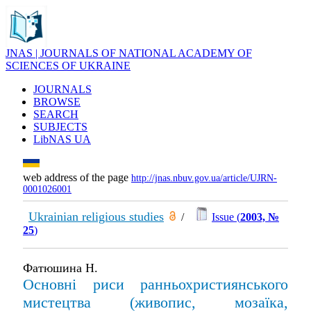
JNAS | JOURNALS OF NATIONAL ACADEMY OF
SCIENCES OF UKRAINE
JOURNALS
BROWSE
SEARCH
SUBJECTS
LibNAS UA
web address of the page
http://jnas.nbuv.gov.ua/article/UJRN-
0001026001
Ukrainian religious studies
/
Issue (
2003, №
25
)
Фатюшина Н.
Основні риси ранньохристиянського
мистецтва (живопис, мозаїка,