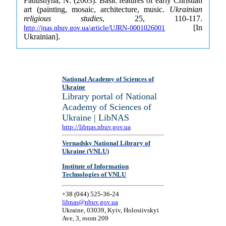
Fatiushyna, N. (2003). Basic features of early Christian
art (painting, mosaic, architecture, music.
Ukrainian
religious studies
, 25, 110-117.
[In
http://jnas.nbuv.gov.ua/article/UJRN-0001026001
Ukrainian].
National Academy of Sciences of
Ukraine
Library portal of National
Academy of Sciences of
Ukraine | LibNAS
http://libnas.nbuv.gov.ua
Vernadsky National Library of
Ukraine (VNLU)
Institute of Information
Technologies of VNLU
+38 (044) 525-36-24
libnas@nbuv.gov.ua
Ukraine, 03039, Kyiv, Holosiivskyi
Ave, 3, room 209