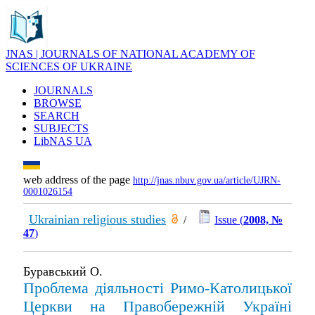
JNAS | JOURNALS OF NATIONAL ACADEMY OF
SCIENCES OF UKRAINE
JOURNALS
BROWSE
SEARCH
SUBJECTS
LibNAS UA
web address of the page
http://jnas.nbuv.gov.ua/article/UJRN-
0001026154
Ukrainian religious studies
/
Issue (
2008, №
47
)
Буравський О.
Проблема діяльності Римо-Католицької
Церкви на Правобережній Україні