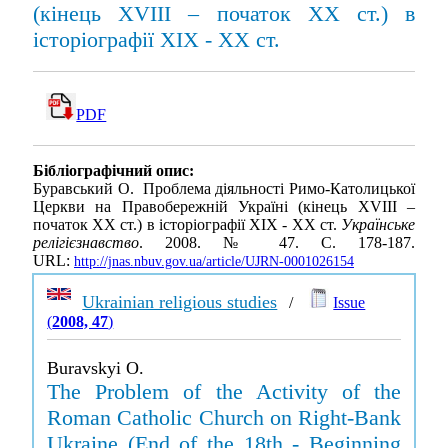
(кінець ХVІІІ – початок XX ст.) в
історіографії ХІХ - XX ст.
PDF
Бібліографічний опис:
Буравський О. Проблема діяльності Римо-Католицької
Церкви на Правобережній Україні (кінець ХVІІІ –
початок XX ст.) в історіографії ХІХ - XX ст.
Українське
релігієзнавство
. 2008. № 47. С. 178-187.
URL:
http://jnas.nbuv.gov.ua/article/UJRN-0001026154
Ukrainian religious studies
/
Issue
(
2008, 47
)
Buravskyi O.
The Problem of the Activity of the
Roman Catholic Church on Right-Bank
Ukraine (End of the 18th - Beginning