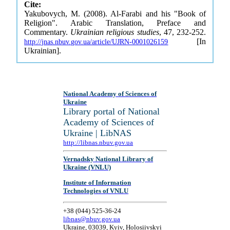
Cite:
Yakubovych, M. (2008). Al-Farabi and his "Book of
Religion". Arabic Translation, Preface and
Commentary.
Ukrainian religious studies
, 47, 232-252.
[In
http://jnas.nbuv.gov.ua/article/UJRN-0001026159
Ukrainian].
National Academy of Sciences of
Ukraine
Library portal of National
Academy of Sciences of
Ukraine | LibNAS
http://libnas.nbuv.gov.ua
Vernadsky National Library of
Ukraine (VNLU)
Institute of Information
Technologies of VNLU
+38 (044) 525-36-24
libnas@nbuv.gov.ua
Ukraine, 03039, Kyiv, Holosiivskyi