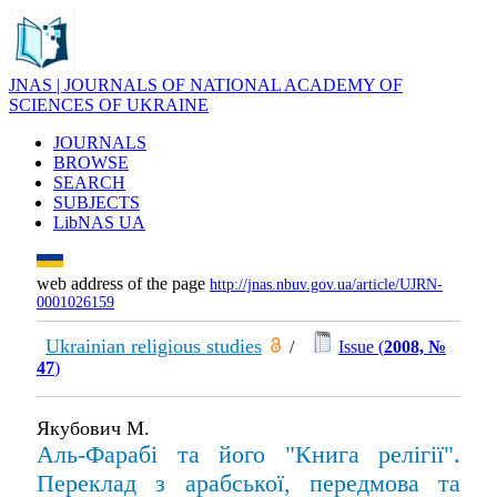
JNAS | JOURNALS OF NATIONAL ACADEMY OF
SCIENCES OF UKRAINE
JOURNALS
BROWSE
SEARCH
SUBJECTS
LibNAS UA
web address of the page
http://jnas.nbuv.gov.ua/article/UJRN-
0001026159
Ukrainian religious studies
/
Issue (
2008, №
47
)
Якубович М.
Аль-Фарабі та його "Книга релігії".
Переклад з арабської, передмова та