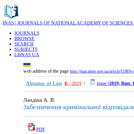
JNAS | JOURNALS OF NATIONAL ACADEMY OF SCIENCES
JOURNALS
BROWSE
SEARCH
SUBJECTS
LibNAS UA
web address of the page
http://jnas.nbuv.gov.ua/article/UJRN
Almanac of Law
Б
- 2019
/
Issue (
2019, Вип. 
Ландіна А. В.
Забезпечення кримінальної відповідал
PDF