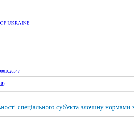
 OF UKRAINE
-0001028347
10
)
ьності спеціального суб'єкта злочину нормами 