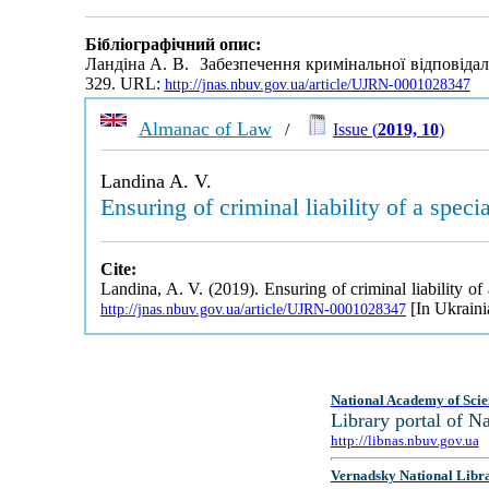
Бібліографічний опис:
Ландіна А. В. Забезпечення кримінальної відповідал
329. URL:
http://jnas.nbuv.gov.ua/article/UJRN-0001028347
Almanac of Law
/
Issue (
2019, 10
)
Landina A. V.
Ensuring of criminal liability of a spec
Cite:
Landina, A. V. (2019). Ensuring of criminal liability o
[In Ukraini
http://jnas.nbuv.gov.ua/article/UJRN-0001028347
National Academy of Scie
Library portal of 
http://libnas.nbuv.gov.ua
Vernadsky National Libr