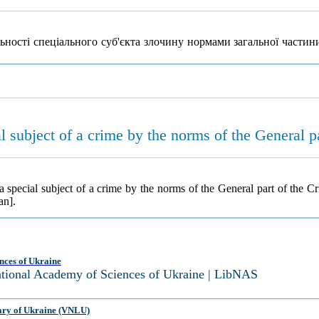
ьності спеціального суб'єкта злочину нормами загальної части
ial subject of a crime by the norms of the General 
f a special subject of a crime by the norms of the General part of the 
an].
nces of Ukraine
National Academy of Sciences of Ukraine | LibNAS
ary of Ukraine (VNLU)