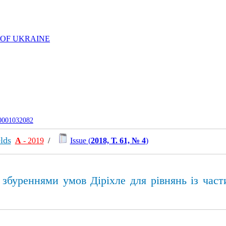
 OF UKRAINE
-0001032082
lds
А
- 2019
/
Issue (
2018, Т. 61, № 4
)
 збуреннями умов Діріхле для рівнянь із час