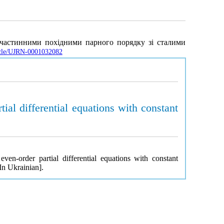
з частинними похідними парного порядку зі сталими
ticle/UJRN-0001032082
ial differential equations with constant
ven-order partial differential equations with constant
In Ukrainian].