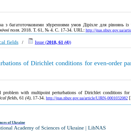
ча з багатоточковими збуреннями умов Діріхле для рівнянь і
ічні поля
. 2018. Т. 61, № 4. С. 17-34. URL:
http://jnas.nbuv.gov.ua/ar
al fields
/
Issue (
2018, 61
(4)
)
bations of Dirichlet conditions for even-order part
 problem with multipoint perturbations of Dirichlet conditions for e
al fields
, 61
(4)
, 17-34.
[
http://jnas.nbuv.gov.ua/article/UJRN-0001032082
nces of Ukraine
National Academy of Sciences of Ukraine | LibNAS