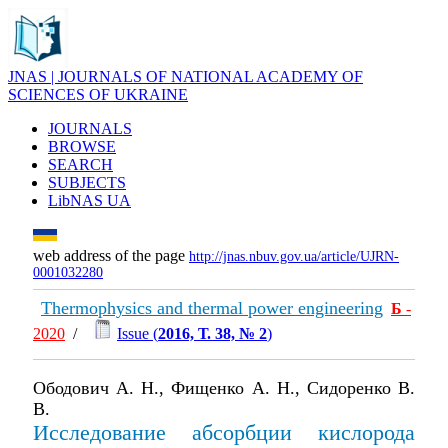
JNAS | JOURNALS OF NATIONAL ACADEMY OF
SCIENCES OF UKRAINE
JOURNALS
BROWSE
SEARCH
SUBJECTS
LibNAS UA
web address of the page
http://jnas.nbuv.gov.ua/article/UJRN-
0001032280
Thermophysics and thermal power engineering
Б
-
2020
/
Issue (
2016, Т. 38, № 2
)
Ободович А. Н., Фищенко А. Н., Сидоренко В.
В.
Исследование абсорбции кислорода