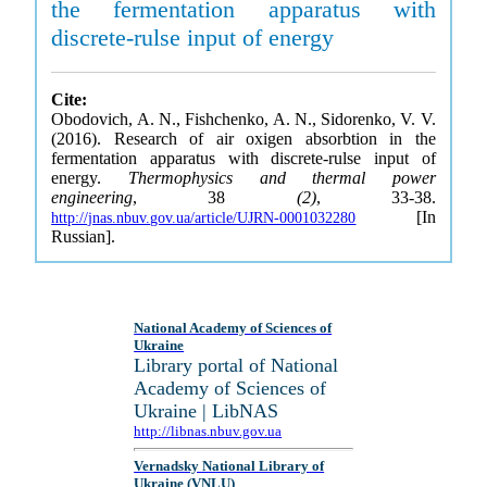
the fermentation apparatus with
discrete-rulse input of energy
Cite:
Obodovich, A. N., Fishchenko, A. N., Sidorenko, V. V.
(2016). Research of air oxigen absorbtion in the
fermentation apparatus with discrete-rulse input of
energy.
Thermophysics and thermal power
engineering
, 38
(2)
, 33-38.
[In
http://jnas.nbuv.gov.ua/article/UJRN-0001032280
Russian].
National Academy of Sciences of
Ukraine
Library portal of National
Academy of Sciences of
Ukraine | LibNAS
http://libnas.nbuv.gov.ua
Vernadsky National Library of
Ukraine (VNLU)