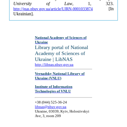
University of Law
, 1, 323.
[In
http://jnas.nbuv.gov.ua/article/UJRN-0001033874
Ukrainian].
National Academy of Sciences of
Ukraine
Library portal of National
Academy of Sciences of
Ukraine | LibNAS
http://libnas.nbuv.gov.ua
Vernadsky National Library of
Ukraine (VNLU)
Institute of Information
Technologies of VNLU
+38 (044) 525-36-24
libnas@nbuv.gov.ua
Ukraine, 03039, Kyiv, Holosiivskyi
Ave, 3, room 209