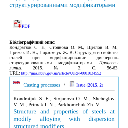
структурированными модификаторами
PDF
Бібліографічний опис:
Кондратюк С. Е., Стоянова О. М., Щеглов В. М.,
Примак И. Н., Пархомчук Ж. В. Структура и свойства
сталей при модифицировании дисперсно-
структурированными модификаторами.
Процессы
литья
. 2015. № 2. С. 56-63.
URL:
http://jnas.nbuv.gov.ua/article/UJRN-0001034552
Casting processes
/
Issue (
2015, 2
)
Kondratjuk S. E., Stojanova O. M., Shcheglov
V. M., Primak I. N., Parkhomchuk Zh. V.
Structure and properties of steels at
modify alloying with dispersion
structured modifiers