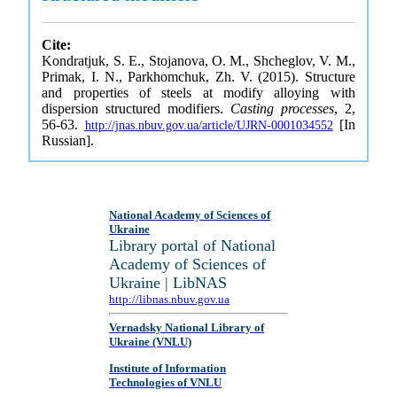
Cite:
Kondratjuk, S. E., Stojanova, O. M., Shcheglov, V. M.,
Primak, I. N., Parkhomchuk, Zh. V. (2015). Structure
and properties of steels at modify alloying with
dispersion structured modifiers.
Casting processes
, 2,
56-63.
[In
http://jnas.nbuv.gov.ua/article/UJRN-0001034552
Russian].
National Academy of Sciences of
Ukraine
Library portal of National
Academy of Sciences of
Ukraine | LibNAS
http://libnas.nbuv.gov.ua
Vernadsky National Library of
Ukraine (VNLU)
Institute of Information
Technologies of VNLU