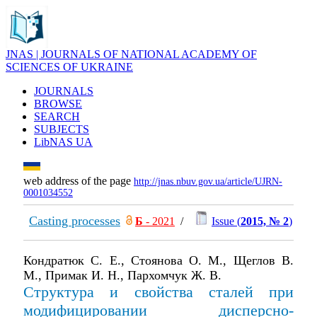
JNAS | JOURNALS OF NATIONAL ACADEMY OF
SCIENCES OF UKRAINE
JOURNALS
BROWSE
SEARCH
SUBJECTS
LibNAS UA
web address of the page
http://jnas.nbuv.gov.ua/article/UJRN-
0001034552
Casting processes
Б
- 2021
/
Issue (
2015, № 2
)
Кондратюк С. Е., Стоянова О. М., Щеглов В.
М., Примак И. Н., Пархомчук Ж. В.
Структура и свойства сталей при
модифицировании дисперсно-