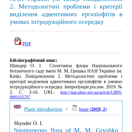
2. Методологічні проблеми і критерії
виділення адвентивних ергазіофітів в
умовах інтродукційного осередку
PDF
Бібліографічний опис:
Шиндер О. І. Спонтанна флора Національного
ботанічного саду імені М. М. Гришка НАН України (м.
Київ). Повідомлення 2. Методологічні проблеми і
критерії виділення адвентивних ергазіофітів в умовах
інтродукційного осередку.
Інтродукція рослин
. 2019. №
2. С. 3-16. URL:
http://jnas.nbuv.gov.ua/article/UJRN-
0001035707
Plant introduction
/
Issue (
2019, 2
)
Shynder O. I.
Spontaneous flora of M. M. Gryshko