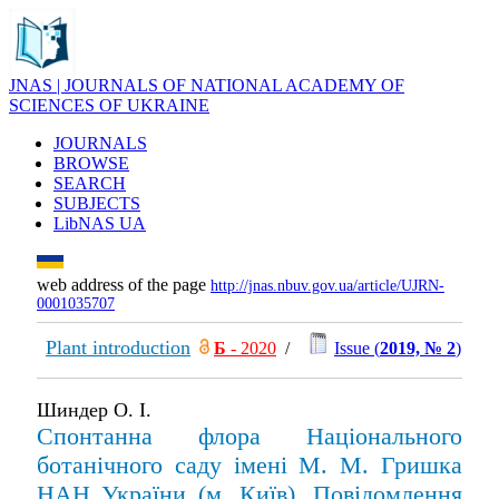
JNAS | JOURNALS OF NATIONAL ACADEMY OF
SCIENCES OF UKRAINE
JOURNALS
BROWSE
SEARCH
SUBJECTS
LibNAS UA
web address of the page
http://jnas.nbuv.gov.ua/article/UJRN-
0001035707
Plant introduction
Б
- 2020
/
Issue (
2019, № 2
)
Шиндер О. І.
Спонтанна флора Національного
ботанічного саду імені М. М. Гришка
НАН України (м. Київ). Повідомлення