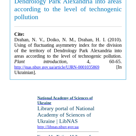
Dendrology Park Alexandria into areas
according to the level of technogenic
pollution
Cite:
Drahan, N. V., Doiko, N. M., Drahan, H. I. (2010).
Using of fluctuating asymmetry index for the division
of the territory of Dendrology Park Alexandria into
areas according to the level of technogenic pollution.
Plant introduction
, 4, 60-65.
[In
http://jnas.nbuv.gov.ua/article/UJRN-0001035869
Ukrainian].
National Academy of Sciences of
Ukraine
Library portal of National
Academy of Sciences of
Ukraine | LibNAS
http://libnas.nbuv.gov.ua