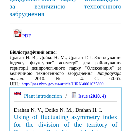
за величиною техногенного
забруднення
PDF
Бібліографічний опис:
Драган Н. В., Дойко Н. М., Драган Г. І. Застосування
індексу флуктуючої асиметрії для районування
території дендрологічного парку "Олександрія” за
величиною техногенного забруднення.
Інтродукція
рослин
. 2010. № 4. С. 60-65.
URL:
http://jnas.nbuv.gov.ua/article/UJRN-0001035869
Plant introduction
/
Issue (
2010, 4
)
Drahan N. V., Doiko N. M., Drahan H. I.
Using of fluctuating asymmetry index
for the division of the territory of