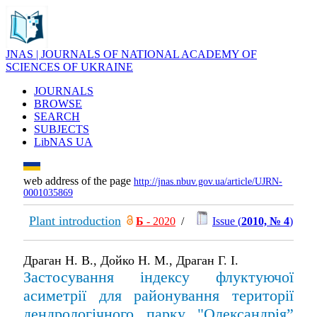
JNAS | JOURNALS OF NATIONAL ACADEMY OF
SCIENCES OF UKRAINE
JOURNALS
BROWSE
SEARCH
SUBJECTS
LibNAS UA
web address of the page
http://jnas.nbuv.gov.ua/article/UJRN-
0001035869
Plant introduction
Б
- 2020
/
Issue (
2010, № 4
)
Драган Н. В., Дойко Н. М., Драган Г. І.
Застосування індексу флуктуючої
асиметрії для районування території
дендрологічного парку "Олександрія”