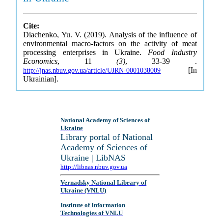
Cite:
Diachenko, Yu. V. (2019). Analysis of the influence of
environmental macro-factors on the activity of meat
processing enterprises in Ukraine.
Food Industry
Economics
, 11
(3)
, 33-39 .
[In
http://jnas.nbuv.gov.ua/article/UJRN-0001038009
Ukrainian].
National Academy of Sciences of
Ukraine
Library portal of National
Academy of Sciences of
Ukraine | LibNAS
http://libnas.nbuv.gov.ua
Vernadsky National Library of
Ukraine (VNLU)
Institute of Information
Technologies of VNLU