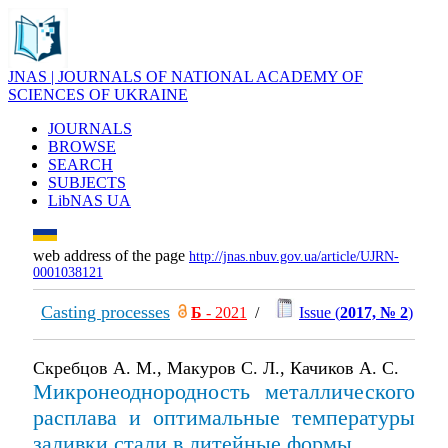
JNAS | JOURNALS OF NATIONAL ACADEMY OF
SCIENCES OF UKRAINE
JOURNALS
BROWSE
SEARCH
SUBJECTS
LibNAS UA
web address of the page
http://jnas.nbuv.gov.ua/article/UJRN-
0001038121
Casting processes
Б
- 2021
/
Issue (
2017, № 2
)
Скребцов А. М., Макуров С. Л., Качиков А. С.
Mикронеоднородность металлического
расплава и оптимальные температуры
заливки стали в литейные формы