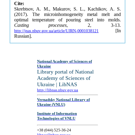
Cite:
Skrebtsov, A. M., Makurov, S. L., Kachikov, A. S.
(2017). The microinhomogeneity metal melt and
optimal temperature of pouring steel into molds.
Casting processes
, 2, 3-13.
[In
http://jnas.nbuv.gov.ua/article/UJRN-0001038121
Russian].
National Academy of Sciences of
Ukraine
Library portal of National
Academy of Sciences of
Ukraine | LibNAS
http://libnas.nbuv.gov.ua
Vernadsky National Library of
Ukraine (VNLU)
Institute of Information
Technologies of VNLU
+38 (044) 525-36-24
libnas@nbuv.gov.ua