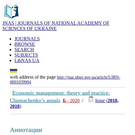
JNAS | JOURNALS OF NATIONAL ACADEMY OF
SCIENCES OF UKRAINE
JOURNALS
BROWSE
SEARCH
SUBJECTS
LibNAS UA
web address of the page
http://jnas.nbuv.gov.ua/article/UJRN-
0001039904
Economic management: theory and practice.
Chumachenko’s annals
Б
- 2020
/
Issue (
2018,
2018
)
Аннотации