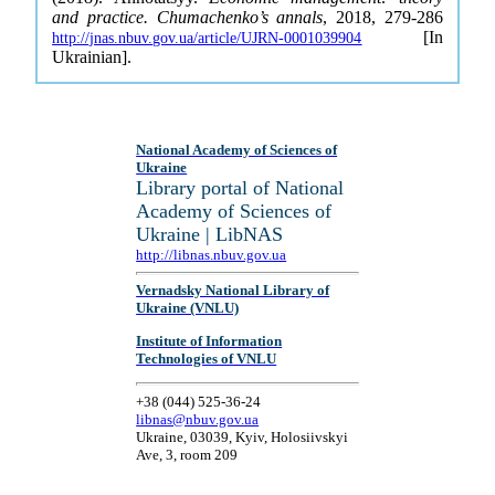
and practice. Chumachenko’s annals
, 2018, 279-286
[In
http://jnas.nbuv.gov.ua/article/UJRN-0001039904
Ukrainian].
National Academy of Sciences of
Ukraine
Library portal of National
Academy of Sciences of
Ukraine | LibNAS
http://libnas.nbuv.gov.ua
Vernadsky National Library of
Ukraine (VNLU)
Institute of Information
Technologies of VNLU
+38 (044) 525-36-24
libnas@nbuv.gov.ua
Ukraine, 03039, Kyiv, Holosiivskyi
Ave, 3, room 209