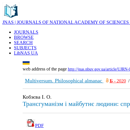
JNAS | JOURNALS OF NATIONAL ACADEMY OF SCIENCES
JOURNALS
BROWSE
SEARCH
SUBJECTS
LibNAS UA
web address of the page
http://jnas.nbuv.gov.ua/article/UJRN
Multiversum. Philosophical almanac
Б
- 2020
Кобзєва І. О.
Трансгуманізм і майбутнє людини: сп
PDF