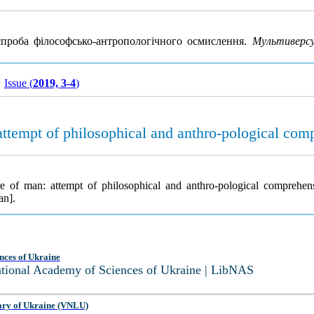
спроба філософсько-антропологічного осмислення.
Мультиверсу
Issue (
2019, 3-4
)
ttempt of philosophical and anthro-pological com
e of man: attempt of philosophical and anthro-pological comprehen
an].
nces of Ukraine
National Academy of Sciences of Ukraine | LibNAS
ary of Ukraine (VNLU)