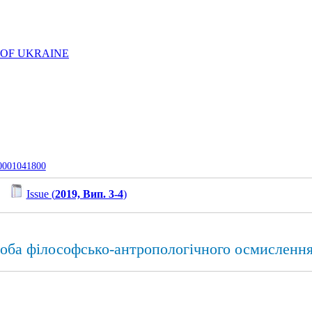
 OF UKRAINE
-0001041800
/
Issue (
2019, Вип. 3-4
)
роба філософсько-антропологічного осмисленн