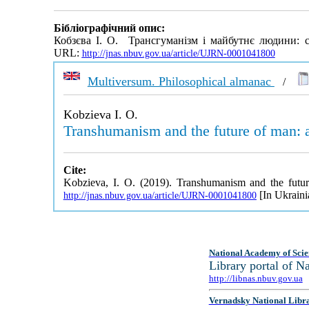
Бібліографічний опис:
Кобзєва І. О. Трансгуманізм і майбутнє людини: 
URL:
http://jnas.nbuv.gov.ua/article/UJRN-0001041800
Multiversum. Philosophical almanac
/
Kobzieva I. O.
Transhumanism and the future of man: a
Cite:
Kobzieva, I. O. (2019). Transhumanism and the futur
[In Ukraini
http://jnas.nbuv.gov.ua/article/UJRN-0001041800
National Academy of Scie
Library portal of 
http://libnas.nbuv.gov.ua
Vernadsky National Libr