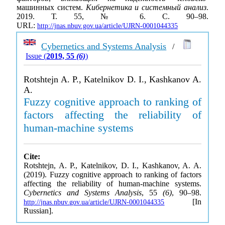
машинных систем.
Кибернетика и системный анализ
.
2019. Т. 55, № 6. С. 90–98.
URL:
http://jnas.nbuv.gov.ua/article/UJRN-0001044335
Cybernetics and Systems Analysis
/
Issue (
2019, 55
(6)
)
Rotshtejn A. P., Katelnikov D. I., Kashkanov A.
A.
Fuzzy cognitive approach to ranking of
factors affecting the reliability of
human-machine systems
Cite:
Rotshtejn, A. P., Katelnikov, D. I., Kashkanov, A. A.
(2019). Fuzzy cognitive approach to ranking of factors
affecting the reliability of human-machine systems.
Cybernetics and Systems Analysis
, 55
(6)
, 90–98.
[In
http://jnas.nbuv.gov.ua/article/UJRN-0001044335
Russian].