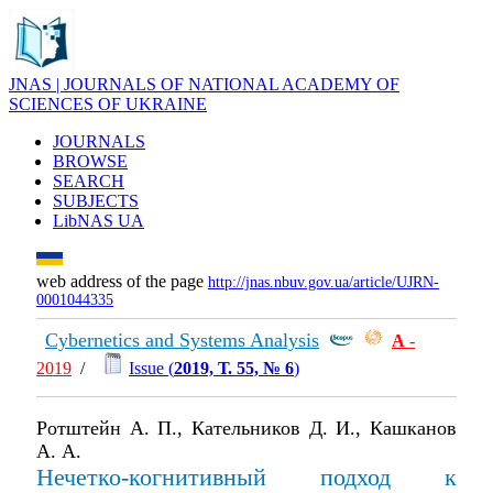
JNAS | JOURNALS OF NATIONAL ACADEMY OF
SCIENCES OF UKRAINE
JOURNALS
BROWSE
SEARCH
SUBJECTS
LibNAS UA
web address of the page
http://jnas.nbuv.gov.ua/article/UJRN-
0001044335
Cybernetics and Systems Analysis
А
-
2019
/
Issue (
2019, Т. 55, № 6
)
Ротштейн А. П., Кательников Д. И., Кашканов
А. А.
Нечетко-когнитивный подход к