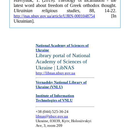
Havryliuk, T. (2019). Theology of incarnation - the
latest word about freedom of Greek orthodox thought.
Ukrainian religious studies
, 88, 14-22.
[In
http://jnas.nbuv.gov.ua/article/UJRN-0001048754
Ukrainian].
National Academy of Sciences of
Ukraine
Library portal of National
Academy of Sciences of
Ukraine | LibNAS
http://libnas.nbuv.gov.ua
Vernadsky National Library of
Ukraine (VNLU)
Institute of Information
Technologies of VNLU
+38 (044) 525-36-24
libnas@nbuv.gov.ua
Ukraine, 03039, Kyiv, Holosiivskyi
Ave, 3, room 209