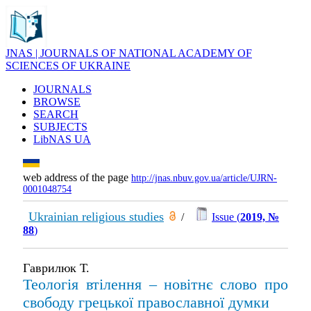
JNAS | JOURNALS OF NATIONAL ACADEMY OF
SCIENCES OF UKRAINE
JOURNALS
BROWSE
SEARCH
SUBJECTS
LibNAS UA
web address of the page
http://jnas.nbuv.gov.ua/article/UJRN-
0001048754
Ukrainian religious studies
/
Issue (
2019, №
88
)
Гаврилюк Т.
Теологія втілення – новітнє слово про
свободу грецької православної думки