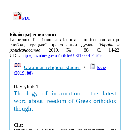
PDF
Бібліографічний опис:
Гаврилюк Т. Теологія втілення – новітнє слово про
свободу грецької православної думки.
Українське
релігієзнавство
. 2019. № 88. С. 14-22.
URL:
http://jnas.nbuv.gov.ua/article/UJRN-0001048754
Ukrainian religious studies
/
Issue
(
2019, 88
)
Havryliuk T.
Theology of incarnation - the latest
word about freedom of Greek orthodox
thought
Cite: