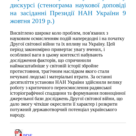
дискурсі (стенограма наукової доповіді
на засіданні Президії НАН України 9
жовтня 2019 р.)
Висвітлено широке коло проблем, пов'язаних з
науковим осмисленням подій напередодні і на початку
Другої світової війни та їх впливу на Україну. Цей
період закономірно привертає увагу вчених, і
особливої ваги в цьому контексті набувають
дослідження факторів, що спричинили
наймасштабніше у світовій історії збройне
протистояння, трагічним наслідком якого стали
нечувані людські і матеріальні втрати. За останні
десятиліття установи НАН України здійснили велику
роботу з критичного переосмислення радянської
історіографічної спадщини та формування повноцінної
джерельної бази досліджень Другої світової війни, що
дало змогу чіткіше окреслити її характер і розкрити
потужний державотворчий потенціал українського
народу.
PDF